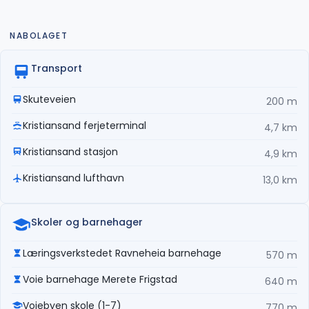
NABOLAGET
Transport
Skuteveien
200 m
Kristiansand ferjeterminal
4,7 km
Kristiansand stasjon
4,9 km
Kristiansand lufthavn
13,0 km
Skoler og barnehager
Læringsverkstedet Ravneheia barnehage
570 m
Voie barnehage Merete Frigstad
640 m
Voiebyen skole (1-7)
770 m