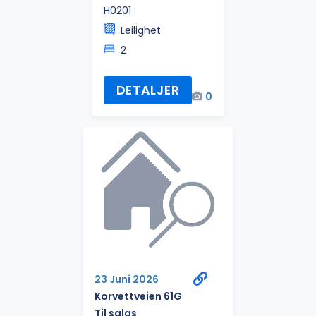
H0201
Leilighet
2
DETALJER
0
23 Juni 2026
Korvettveien 61G
Til salgs