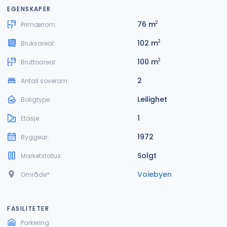
EGENSKAPER
76 m
2
Primærrom:
102 m
2
Bruksareal:
100 m
2
Bruttoareal:
2
Antall soverom:
Leilighet
Boligtype:
1
Etasje:
1972
Byggear:
Solgt
Marketstatus:
Voiebyen
Område*:
FASILITETER
Parkering