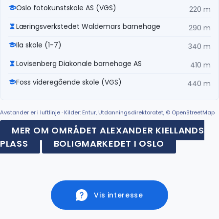
Oslo fotokunstskole AS (VGS)
220 m
Læringsverkstedet Waldemars barnehage
290 m
Ila skole (1-7)
340 m
Lovisenberg Diakonale barnehage AS
410 m
Foss videregående skole (VGS)
440 m
Avstander er i luftlinje · Kilder: Entur, Utdanningsdirektoratet, © OpenStreetMap
MER OM OMRÅDET ALEXANDER KIELLANDS
PLASS
BOLIGMARKEDET I OSLO
Vis interesse