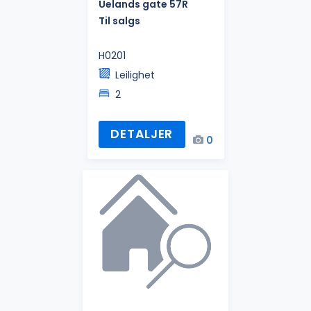
Uelands gate 57R
Til salgs
H0201
Leilighet
2
DETALJER
0