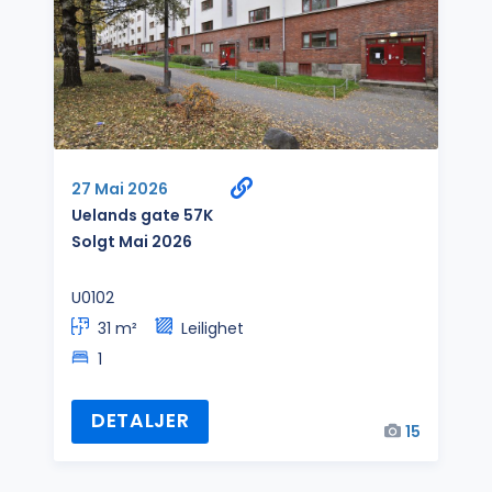
27 Mai 2026
Uelands gate 57K
Solgt Mai 2026
U0102
31 m²
Leilighet
1
DETALJER
15