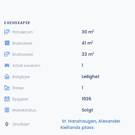
EGENSKAPER
30 m
2
Primærrom:
41 m
2
Bruksareal:
33 m
2
Bruttoareal:
1
Antall soverom:
Leilighet
Boligtype:
1
Etasje:
1936
Byggear:
Solgt
Marketstatus:
St. Hanshaugen
,
Alexander
Område*:
Kiellands plass