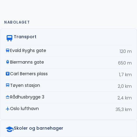
NABOLAGET
Transport
Evald Ryghs gate
120 m
Biermanns gate
650 m
Carl Berners plass
1,7 km
Tøyen stasjon
2,0 km
Rådhusbrygge 3
2,4 km
Oslo lufthavn
35,3 km
Skoler og barnehager