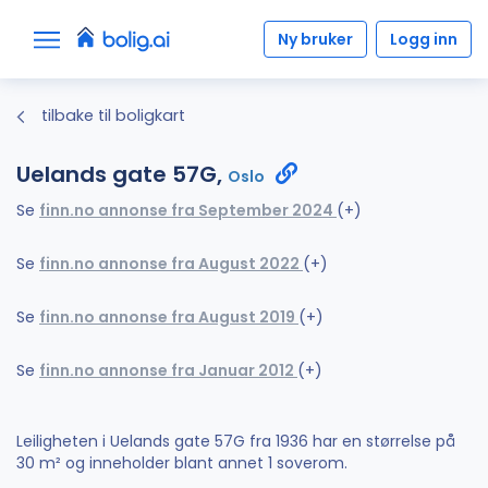
Ny bruker
Logg inn
tilbake til boligkart
Uelands gate 57G,
Oslo
Se
finn.no annonse fra September 2024
(+)
Se
finn.no annonse fra August 2022
(+)
Se
finn.no annonse fra August 2019
(+)
Se
finn.no annonse fra Januar 2012
(+)
Leiligheten i Uelands gate 57G fra 1936 har en størrelse på
30 m² og inneholder blant annet 1 soverom.