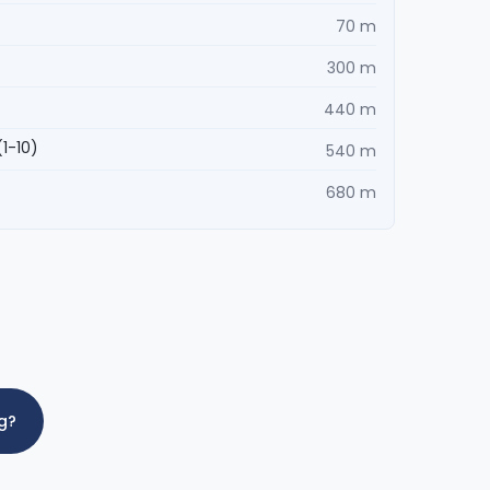
70 m
300 m
440 m
(1-10)
540 m
680 m
ig?