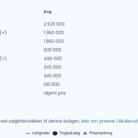
Pris
2 520 000
(+)
1 950 000
1 850 000
500 000
(+)
490 000
345 000
345 000
510 000
Ukjent pris
ed salgshistorikken til denne boligen.
Mer om prisene i Skullerud