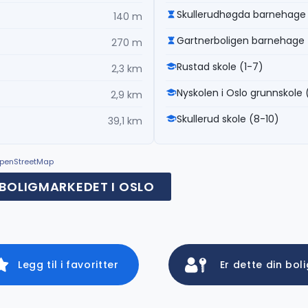
Skullerudhøgda barnehage
140 m
Gartnerboligen barnehage
270 m
Rustad skole (1-7)
2,3 km
Nyskolen i Oslo grunnskole 
2,9 km
Skullerud skole (8-10)
39,1 km
© OpenStreetMap
BOLIGMARKEDET I OSLO
Legg til i favoritter
Er dette din bol