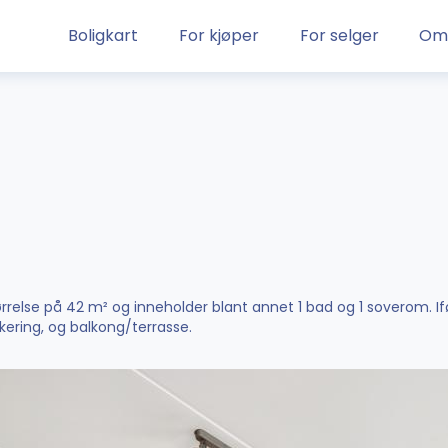
Boligkart
For kjøper
For selger
Om
tørrelse på 42 m² og inneholder blant annet 1 bad og 1 soverom. 
ering, og balkong/terrasse.