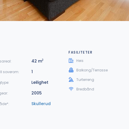
FASILITETER
42 m
Heis
2
sareal:
Balkong/Terrasse
1
ll soverom:
Turterreng
Leilighet
gtype:
Bredbånd
2005
gear:
Skullerud
åde*: