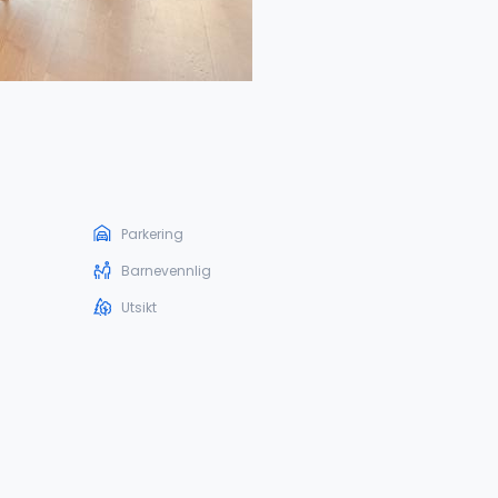
Parkering
Barnevennlig
Utsikt