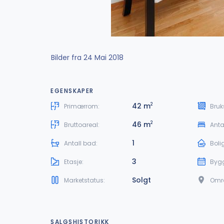
Bilder fra 24 Mai 2018
EGENSKAPER
42 m
2
Primærrom:
Bruk
46 m
2
Bruttoareal:
Anta
1
Antall bad:
Boli
3
Etasje:
Byg
Solgt
Marketstatus:
Omr
SALGSHISTORIKK