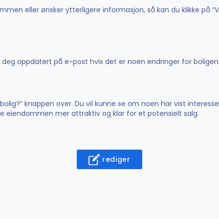
men eller ønsker ytterligere informasjon, så kan du klikke på “V
de deg oppdatert på e-post hvis det er noen endringer for boligen
n bolig?” knappen over. Du vil kunne se om noen har vist interesse
øre eiendommen mer attraktiv og klar for et potensielt salg.
rediger