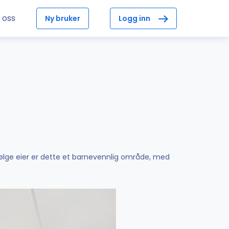
 oss
Ny bruker
Logg inn
Ifølge eier er dette et barnevennlig område, med