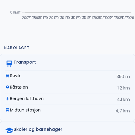
NABOLAGET
Transport
Søvik
350 m
Råstølen
1,2 km
Bergen lufthavn
4,1 km
Midtun stasjon
4,7 km
Skoler og barnehager