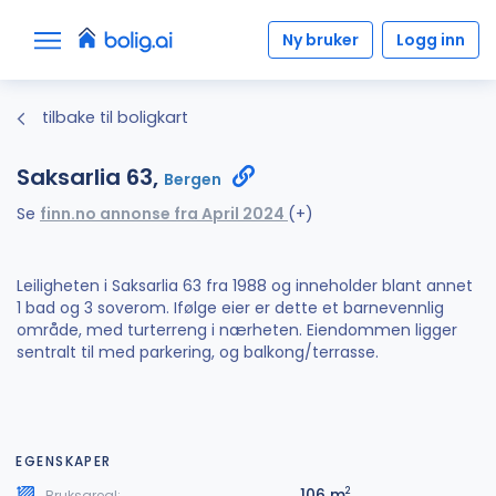
Ny bruker
Logg inn
tilbake til boligkart
Saksarlia 63,
Bergen
Se
finn.no annonse fra April 2024
(+)
Leiligheten i Saksarlia 63 fra 1988 og inneholder blant annet
1 bad og 3 soverom. Ifølge eier er dette et barnevennlig
område, med turterreng i nærheten. Eiendommen ligger
sentralt til med parkering, og balkong/terrasse.
EGENSKAPER
106 m
2
Bruksareal: