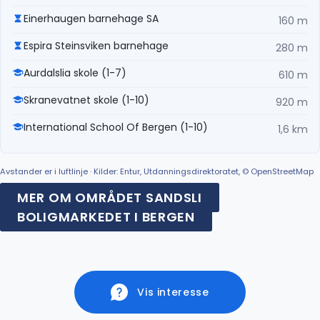
Einerhaugen barnehage SA
160 m
Espira Steinsviken barnehage
280 m
Aurdalslia skole (1-7)
610 m
Skranevatnet skole (1-10)
920 m
International School Of Bergen (1-10)
1,6 km
Avstander er i luftlinje · Kilder: Entur, Utdanningsdirektoratet, © OpenStreetMap
MER OM OMRÅDET SANDSLI
BOLIGMARKEDET I BERGEN
Vis interesse