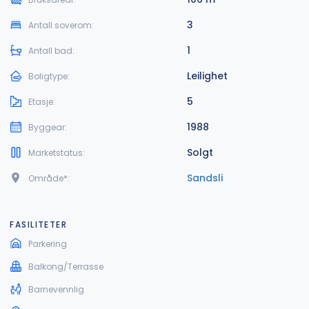
3
Antall soverom:
1
Antall bad:
Leilighet
Boligtype:
5
Etasje:
1988
Byggear:
Solgt
Marketstatus:
Sandsli
Område*:
FASILITETER
Parkering
Balkong/Terrasse
Barnevennlig