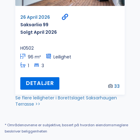
26 April 2026
Saksarlia 99
Solgt April 2026
H0502
96 m²
Leilighet
1
3
DETALJER
33
Se flere leiligheter i Borettslaget Saksarhaugen
Terrasse >>
* Områdenavnene er subjektive, basert på hvordan eiendomsmeglere
beskriver beliggenheten