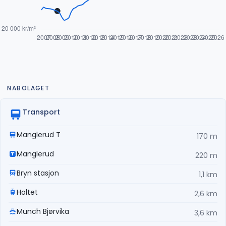
NABOLAGET
Transport
Manglerud T
170 m
Manglerud
220 m
Bryn stasjon
1,1 km
Holtet
2,6 km
Munch Bjørvika
3,6 km