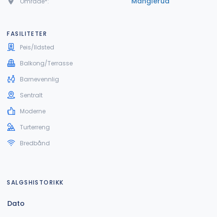
Manglerud
Område*:
FASILITETER
Peis/Ildsted
Balkong/Terrasse
Barnevennlig
Sentralt
Moderne
Turterreng
Bredbånd
SALGSHISTORIKK
Dato