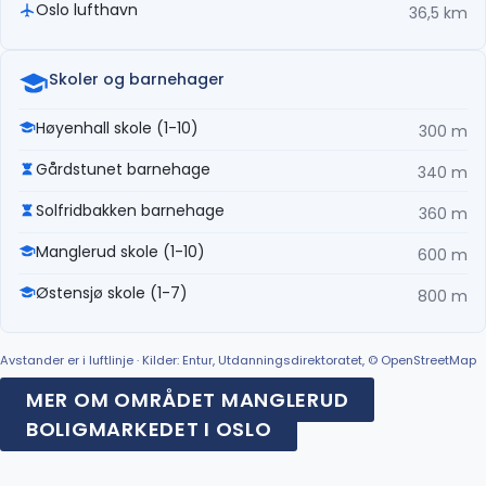
Oslo lufthavn
36,5 km
Skoler og barnehager
Høyenhall skole (1-10)
300 m
Gårdstunet barnehage
340 m
Solfridbakken barnehage
360 m
Manglerud skole (1-10)
600 m
Østensjø skole (1-7)
800 m
Avstander er i luftlinje · Kilder: Entur, Utdanningsdirektoratet, © OpenStreetMap
MER OM OMRÅDET MANGLERUD
BOLIGMARKEDET I OSLO