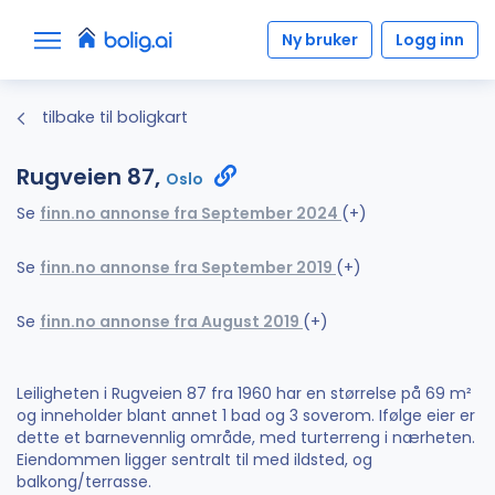
Ny bruker
Logg inn
tilbake til boligkart
Rugveien 87,
Oslo
Se
finn.no annonse fra September 2024
(+)
Se
finn.no annonse fra September 2019
(+)
Se
finn.no annonse fra August 2019
(+)
Leiligheten i Rugveien 87 fra 1960 har en størrelse på 69 m²
og inneholder blant annet 1 bad og 3 soverom. Ifølge eier er
dette et barnevennlig område, med turterreng i nærheten.
Eiendommen ligger sentralt til med ildsted, og
balkong/terrasse.