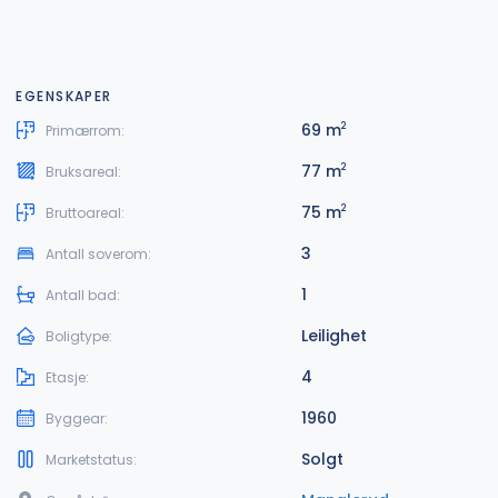
EGENSKAPER
69 m
2
Primærrom:
77 m
2
Bruksareal:
75 m
2
Bruttoareal:
3
Antall soverom:
1
Antall bad:
Leilighet
Boligtype:
4
Etasje:
1960
Byggear:
Solgt
Marketstatus: