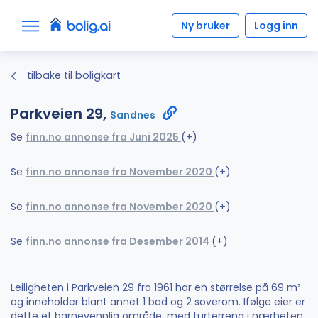
Ny bruker
Logg inn
tilbake til boligkart
Parkveien 29,
Sandnes
Se
finn.no annonse fra Juni 2025
(+)
Se
finn.no annonse fra November 2020
(+)
Se
finn.no annonse fra November 2020
(+)
Se
finn.no annonse fra Desember 2014
(+)
Leiligheten i Parkveien 29 fra 1961 har en størrelse på 69 m²
og inneholder blant annet 1 bad og 2 soverom. Ifølge eier er
dette et barnevennlig område, med turterreng i nærheten.