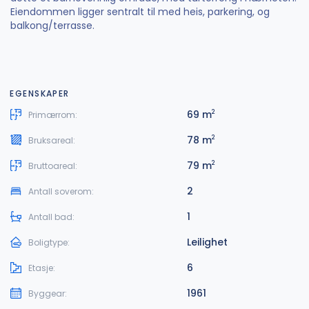
Eiendommen ligger sentralt til med heis, parkering, og
balkong/terrasse.
EGENSKAPER
69 m
2
Primærrom:
78 m
2
Bruksareal:
79 m
2
Bruttoareal:
2
Antall soverom:
1
Antall bad:
Leilighet
Boligtype:
6
Etasje:
1961
Byggear: