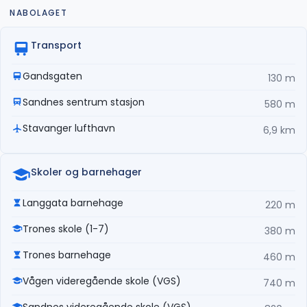
NABOLAGET
Transport
Gandsgaten
130 m
Sandnes sentrum stasjon
580 m
Stavanger lufthavn
6,9 km
Skoler og barnehager
Langgata barnehage
220 m
Trones skole (1-7)
380 m
Trones barnehage
460 m
Vågen videregående skole (VGS)
740 m
Sandnes videregående skole (VGS)