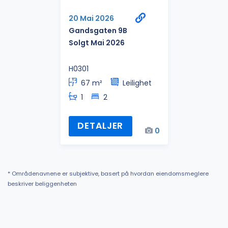
20 Mai 2026
Gandsgaten 9B
Solgt Mai 2026
H0301
67 m²
Leilighet
1
2
DETALJER
0
* Områdenavnene er subjektive, basert på hvordan eiendomsmeglere
beskriver beliggenheten