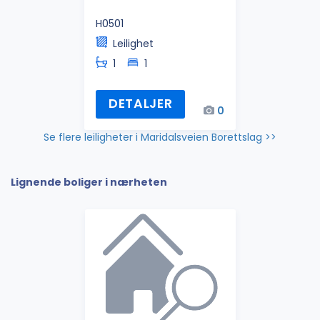
H0501
Leilighet
1
1
DETALJER
0
Se flere leiligheter i Maridalsveien Borettslag >>
Lignende boliger i nærheten