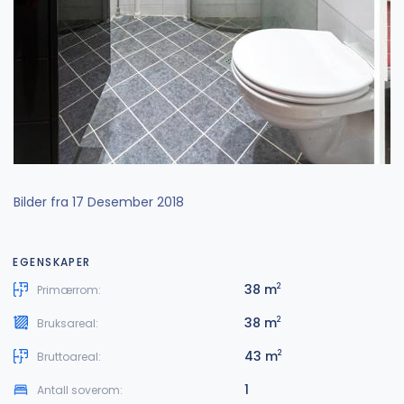
Bilder fra 17 Desember 2018
EGENSKAPER
38 m
2
Primærrom:
38 m
2
Bruksareal:
43 m
2
Bruttoareal:
1
Antall soverom: