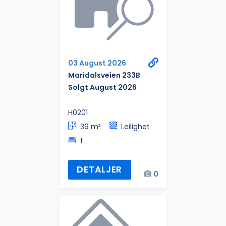
03 August 2026
Maridalsveien 233B
Solgt August 2026
H0201
39 m²
Leilighet
1
DETALJER
0