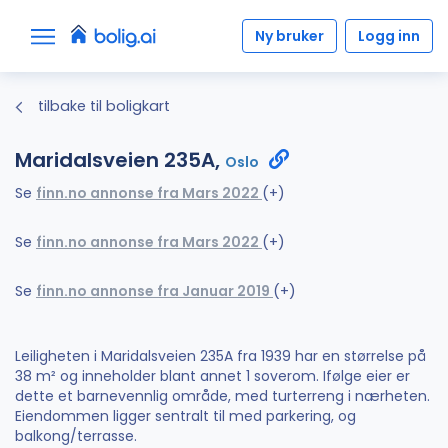
Ny bruker
Logg inn
tilbake til boligkart
Maridalsveien 235A,
Oslo
Se
finn.no annonse fra Mars 2022
(+)
Se
finn.no annonse fra Mars 2022
(+)
Se
finn.no annonse fra Januar 2019
(+)
Leiligheten i Maridalsveien 235A fra 1939 har en størrelse på
38 m² og inneholder blant annet 1 soverom. Ifølge eier er
dette et barnevennlig område, med turterreng i nærheten.
Eiendommen ligger sentralt til med parkering, og
balkong/terrasse.