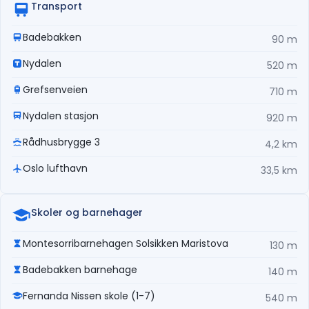
Transport
Badebakken
90 m
Nydalen
520 m
Grefsenveien
710 m
Nydalen stasjon
920 m
Rådhusbrygge 3
4,2 km
Oslo lufthavn
33,5 km
Skoler og barnehager
Montesorribarnehagen Solsikken Maristova
130 m
Badebakken barnehage
140 m
Fernanda Nissen skole (1-7)
540 m