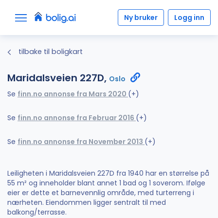
Ny bruker
Logg inn
tilbake til boligkart
Maridalsveien 227D,
Oslo
Se
finn.no annonse fra Mars 2020
(+)
Se
finn.no annonse fra Februar 2016
(+)
Se
finn.no annonse fra November 2013
(+)
Leiligheten i Maridalsveien 227D fra 1940 har en størrelse på
55 m² og inneholder blant annet 1 bad og 1 soverom. Ifølge
eier er dette et barnevennlig område, med turterreng i
nærheten. Eiendommen ligger sentralt til med
balkong/terrasse.