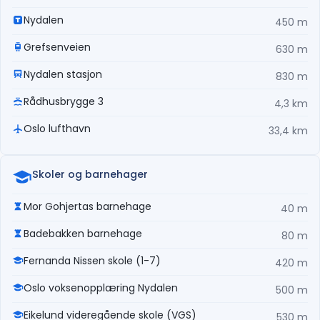
Nydalen
450 m
Grefsenveien
630 m
Nydalen stasjon
830 m
Rådhusbrygge 3
4,3 km
Oslo lufthavn
33,4 km
Skoler og barnehager
Mor Gohjertas barnehage
40 m
Badebakken barnehage
80 m
Fernanda Nissen skole (1-7)
420 m
Oslo voksenopplæring Nydalen
500 m
Eikelund videregående skole (VGS)
530 m