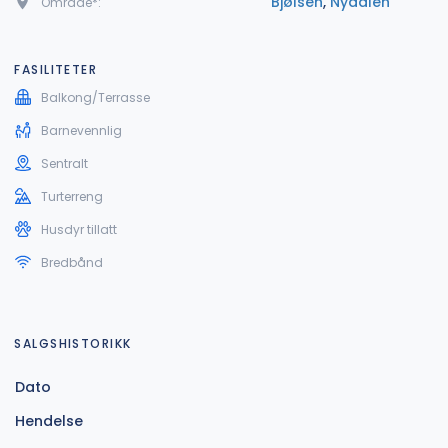
Bjølsen
,
Nydalen
Område*:
FASILITETER
Balkong/Terrasse
Barnevennlig
Sentralt
Turterreng
Husdyr tillatt
Bredbånd
SALGSHISTORIKK
Dato
Hendelse