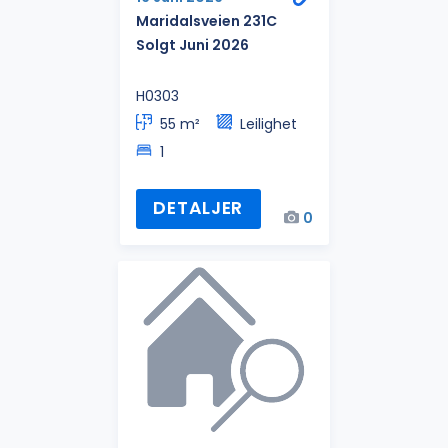
Maridalsveien 231C
Solgt Juni 2026
H0303
55 m²
Leilighet
1
DETALJER
0