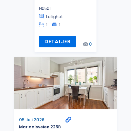
H0501
Leilighet
1
1
DETALJER
0
05 Juli 2026
Maridalsveien 225B