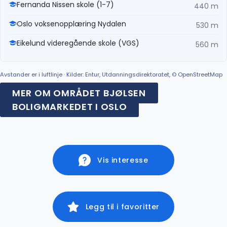
Fernanda Nissen skole (1-7)
440 m
Oslo voksenopplæring Nydalen
530 m
Eikelund videregående skole (VGS)
560 m
Avstander er i luftlinje · Kilder: Entur, Utdanningsdirektoratet, © OpenStreetMap
MER OM OMRÅDET BJØLSEN
BOLIGMARKEDET I OSLO
Vis interesse
Legg til i favoritter