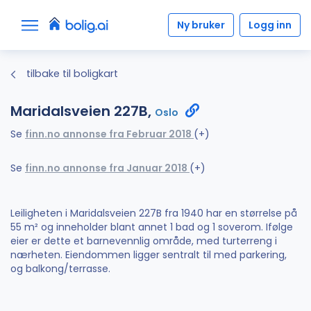
Ny bruker
Logg inn
tilbake til boligkart
Maridalsveien 227B,
Oslo
Se
finn.no annonse fra Februar 2018
(+)
Se
finn.no annonse fra Januar 2018
(+)
Leiligheten i Maridalsveien 227B fra 1940 har en størrelse på
55 m² og inneholder blant annet 1 bad og 1 soverom. Ifølge
eier er dette et barnevennlig område, med turterreng i
nærheten. Eiendommen ligger sentralt til med parkering,
og balkong/terrasse.