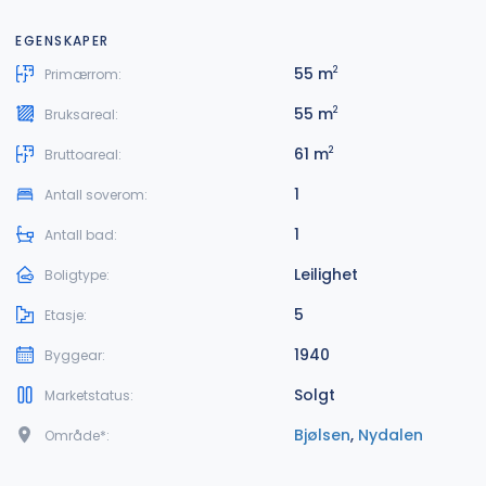
EGENSKAPER
55 m
2
Primærrom:
55 m
2
Bruksareal:
61 m
2
Bruttoareal:
1
Antall soverom:
1
Antall bad:
Leilighet
Boligtype:
5
Etasje:
1940
Byggear:
Solgt
Marketstatus:
Bjølsen
,
Nydalen
Område*: