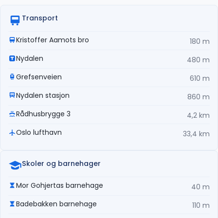
Transport
Kristoffer Aamots bro
180 m
Nydalen
480 m
Grefsenveien
610 m
Nydalen stasjon
860 m
Rådhusbrygge 3
4,2 km
Oslo lufthavn
33,4 km
Skoler og barnehager
Mor Gohjertas barnehage
40 m
Badebakken barnehage
110 m