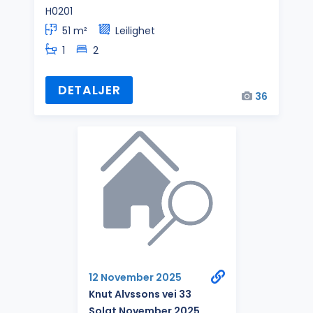
H0201
51 m²
Leilighet
1
2
DETALJER
36
12 November 2025
Knut Alvssons vei 33
Solgt November 2025