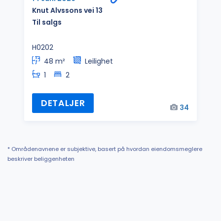
Knut Alvssons vei 13
Til salgs
H0202
48 m²
Leilighet
1
2
DETALJER
34
* Områdenavnene er subjektive, basert på hvordan eiendomsmeglere
beskriver beliggenheten