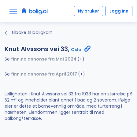
Ny bruker
Logg inn
tilbake til boligkart
Knut Alvssons vei 33,
Oslo
Se
finn.no annonse fra Mai 2024
(+)
Se
finn.no annonse fra April 2017
(+)
Leiligheten i Knut Alvssons vei 33 fra 1938 har en størrelse på
52 m² og inneholder blant annet 1 bad og 2 soverom. Ifølge
eier er dette et barnevennlig område, med turterreng i
nærheten. Eiendommen ligger sentralt til med
balkong/terrasse.