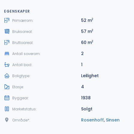
EGENSKAPER
52 m
2
Primærrom:
57 m
2
Bruksareal:
60 m
2
Bruttoareal:
2
Antall soverom:
1
Antall bad:
Leilighet
Boligtype:
4
Etasje:
1938
Byggear:
Solgt
Marketstatus:
Rosenhoff
,
Sinsen
Område*: