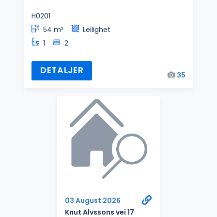
H0201
54 m²
Leilighet
1
2
DETALJER
35
03 August 2026
Knut Alvssons vei 17