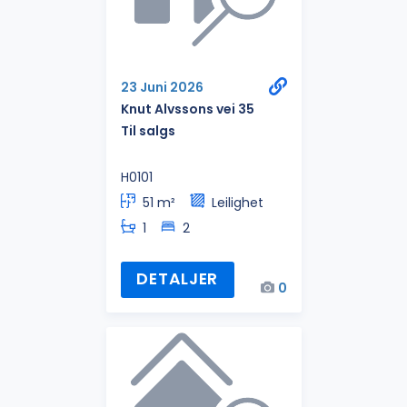
23 Juni 2026
Knut Alvssons vei 35
Til salgs
H0101
51 m²
Leilighet
1
2
DETALJER
0