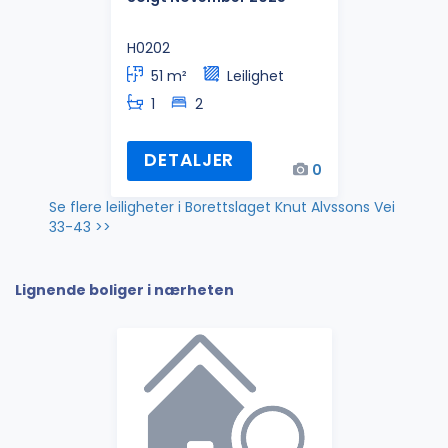
H0202
51 m²
Leilighet
1
2
DETALJER
0
Se flere leiligheter i Borettslaget Knut Alvssons Vei
33-43 >>
Lignende boliger i nærheten