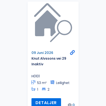
09 Juni 2026
Knut Alvssons vei 29
Inaktiv
H0101
53 m²
Leilighet
1
2
DETALJER
0