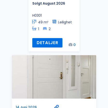
Solgt August 2026
H0301
49 m²
Leilighet
1
2
DETALJER
0
14 Juni 2026