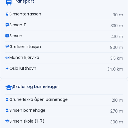
Transport
Sinsenterrassen
90 m
Sinsen T
330 m
Sinsen
410 m
Grefsen stasjon
900 m
Munch Bjørvika
3,5 km
Oslo lufthavn
34,0 km
Skoler og barnehager
Grünerløkka åpen barnehage
210 m
Sinsen barnehage
270 m
Sinsen skole (1-7)
300 m