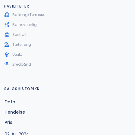
FASILITETER
Balkong/Terrasse
Barnevennlig
Sentralt
Turterreng
Utsikt
Bredbånd
SALGSHISTORIKK
Dato
Hendelse
Pris
02 Juli 2024