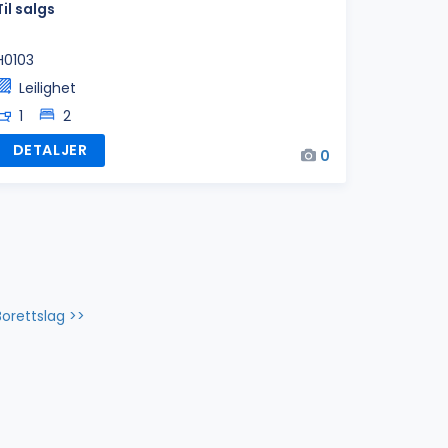
Til salgs
H0103
Leilighet
1
2
DETALJER
0
 Borettslag >>