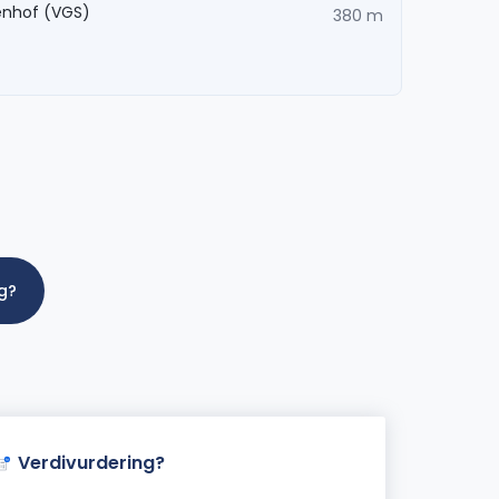
enhof (VGS)
380 m
ig?
Verdivurdering?