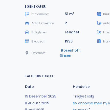
EGENSKAPER
51 m
2
Primærrom:
Bruk
2
Antall soverom:
Anta
Leilighet
Boligtype:
Etas
1936
Byggear:
Mark
Rosenhoff
,
Område*:
Sinsen
SALGSHISTORIKK
Dato
Hendelse
19 Desember 2025
Tinglyst salg
11 August 2025
Ny annonse med ny i