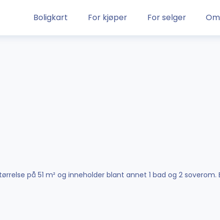
Boligkart
For kjøper
For selger
Om
 størrelse på 51 m² og inneholder blant annet 1 bad og 2 soverom