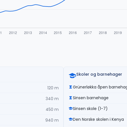
Skoler og barnehager
Grünerløkka åpen barneha
120 m
Sinsen barnehage
340 m
Sinsen skole (1-7)
450 m
Den Norske skolen i Kenya
940 m