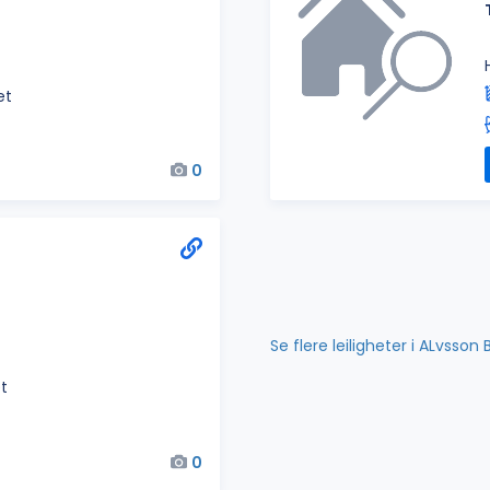
et
0
Se flere leiligheter i ALvsson
et
0