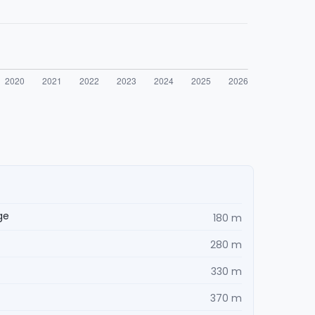
ge
180 m
280 m
330 m
370 m