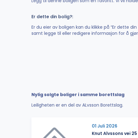
Legg til denne boligen som en favoritt. Vi vil hol
Er dette din bolig?:
Er du eier av boligen kan du klikke på “Er dette di
samt legge til eller redigere informasjon for å gj
Nylig solgte boliger i samme borettslag
Leiligheten er en del av ALvsson Borettslag.
01 Juli 2026
Knut Alvssons vei 25