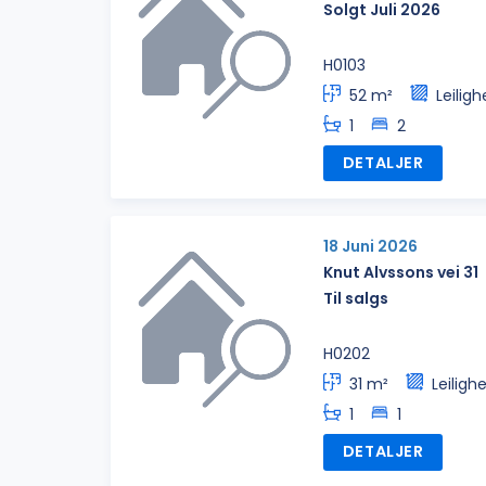
Solgt Juli 2026
H0103
52 m²
Leiligh
1
2
DETALJER
18 Juni 2026
Knut Alvssons vei 31
Til salgs
H0202
31 m²
Leiligh
1
1
DETALJER