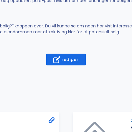
de deg oppdatert på e-post hvis det er noen endringer for boligen
n bolig?” knappen over. Du vil kunne se om noen har vist interesse
øre eiendommen mer attraktiv og klar for et potensielt salg.
rediger