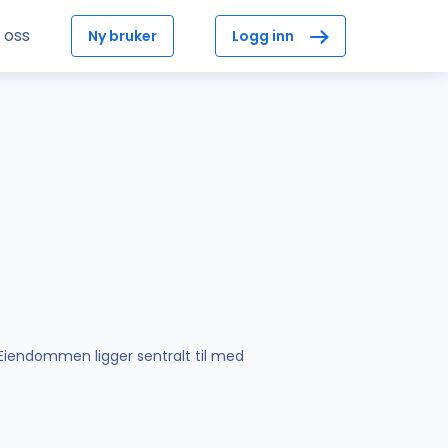
 oss
Ny bruker
Logg inn
. Eiendommen ligger sentralt til med