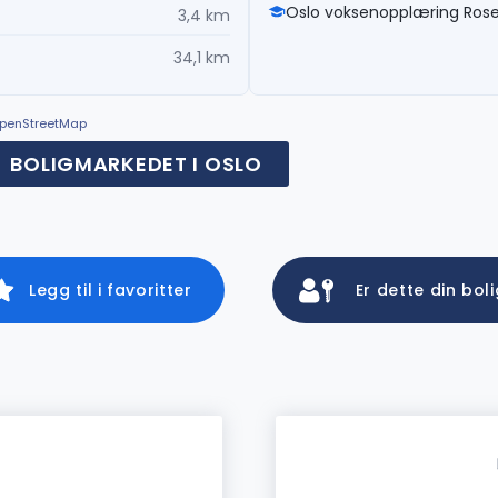
Oslo voksenopplæring Ros
3,4 km
34,1 km
© OpenStreetMap
BOLIGMARKEDET I OSLO
Legg til i favoritter
Er dette din bol