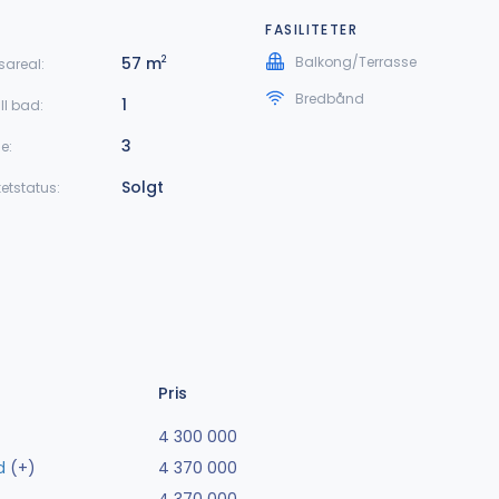
FASILITETER
57 m
Balkong/Terrasse
2
sareal:
Bredbånd
1
ll bad:
3
je:
Solgt
etstatus:
Pris
4 300 000
d
(+)
4 370 000