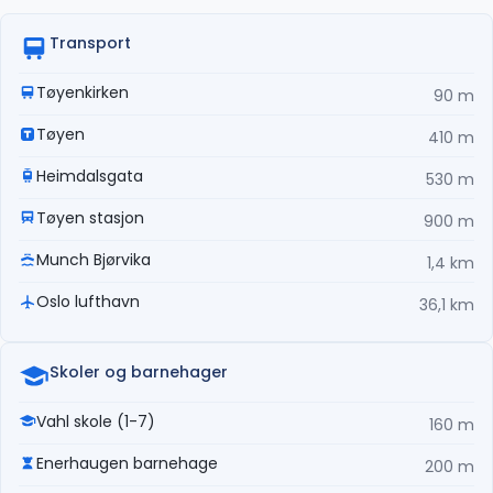
Transport
Tøyenkirken
90 m
Tøyen
410 m
Heimdalsgata
530 m
Tøyen stasjon
900 m
Munch Bjørvika
1,4 km
Oslo lufthavn
36,1 km
Skoler og barnehager
Vahl skole (1-7)
160 m
Enerhaugen barnehage
200 m