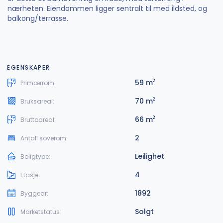
nærheten. Eiendommen ligger sentralt til med ildsted, og
balkong/terrasse.
EGENSKAPER
59 m
2
Primærrom:
70 m
2
Bruksareal:
66 m
2
Bruttoareal:
2
Antall soverom:
Leilighet
Boligtype:
4
Etasje:
1892
Byggear:
Solgt
Marketstatus: