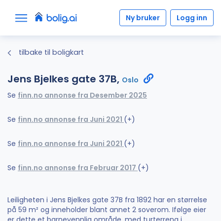
Ny bruker
Logg inn
tilbake til boligkart
Jens Bjelkes gate 37B,
Oslo
Se
finn.no annonse fra Desember 2025
Se
finn.no annonse fra Juni 2021
(+)
Se
finn.no annonse fra Juni 2021
(+)
Se
finn.no annonse fra Februar 2017
(+)
Leiligheten i Jens Bjelkes gate 37B fra 1892 har en størrelse
på 59 m² og inneholder blant annet 2 soverom. Ifølge eier
er dette et barnevennlig område, med turterreng i