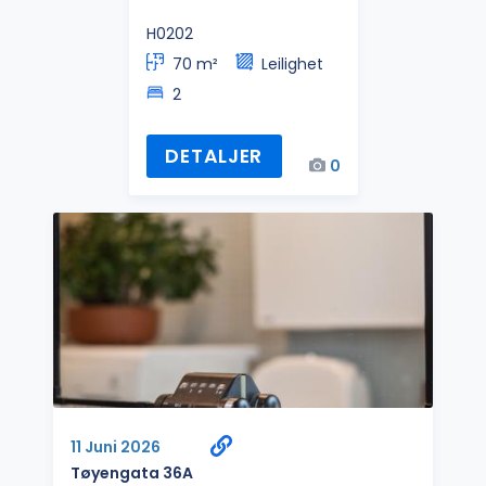
H0202
70 m²
Leilighet
2
DETALJER
0
11 Juni 2026
Tøyengata 36A