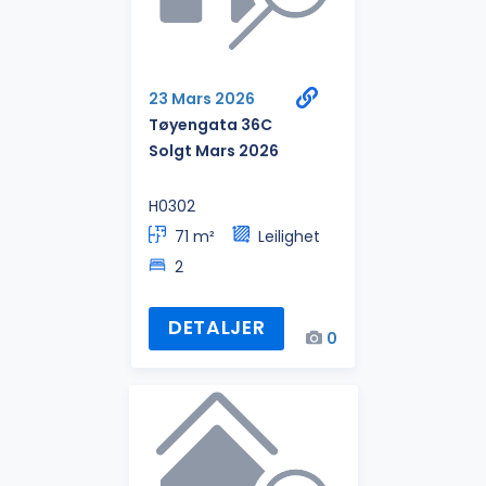
23 Mars 2026
Tøyengata 36C
Solgt Mars 2026
H0302
71 m²
Leilighet
2
DETALJER
0