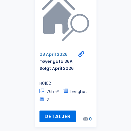
08 April 2026
Tøyengata 36A
Solgt April 2026
H0102
76 m²
Leilighet
2
DETALJER
0