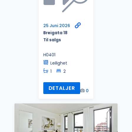
25 Juni 2026
Breigata 18
Til salgs
H0401
Leilighet
1
2
DETALJER
0