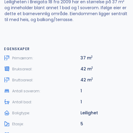
Leiligheten i Breigata 18 fra 2009 har en størrelse på 37 m²
og inneholder blant annet 1 bad og 1 soverom. Ifølge eier er
dette et barnevennlig område. Eiendommen ligger sentralt
til med heis, og balkong/terrasse.
EGENSKAPER
37 m
2
Primærrom:
42 m
2
Bruksareal:
42 m
2
Bruttoareal:
1
Antall soverom:
1
Antall bad:
Leilighet
Boligtype:
5
Etasje: