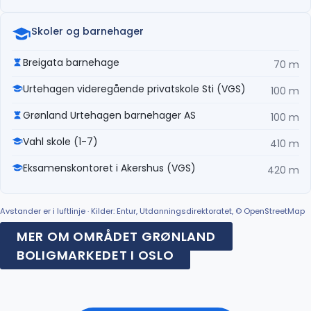
Skoler og barnehager
Breigata barnehage
70 m
Urtehagen videregående privatskole Sti (VGS)
100 m
Grønland Urtehagen barnehager AS
100 m
Vahl skole (1-7)
410 m
Eksamenskontoret i Akershus (VGS)
420 m
Avstander er i luftlinje · Kilder: Entur, Utdanningsdirektoratet, © OpenStreetMap
MER OM OMRÅDET GRØNLAND
BOLIGMARKEDET I OSLO