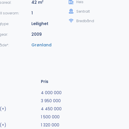
42 m
Heis
2
sareal:
Sentralt
1
ll soverom:
Bredbånd
Leilighet
gtype:
2009
gear:
Grønland
åde*:
Pris
4 000 000
3 950 000
(+)
4 450 000
1 500 000
(+)
1 320 000