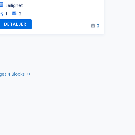
Leilighet
1
2
DETALJER
0
aget 4 Blocks >>