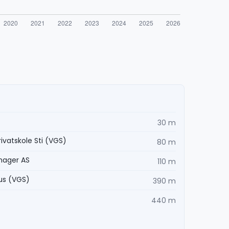
30 m
vatskole Sti (VGS)
80 m
hager AS
110 m
us (VGS)
390 m
440 m