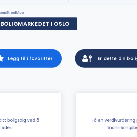
© OpenStreetMap
BOLIGMARKEDET I OSLO
Legg til i favoritter
Er dette din bol
tt boligsalg ved å
Få en verdivurdering 
jeder.
finansieringsbe