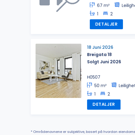
67 m²
Leilig
1
2
DETALJER
18 Juni 2026
Breigata 18
Solgt Juni 2026
H0507
50 m²
Leilighe
1
2
DETALJER
* Områdenavnene er subjektive, basert på hvordan eiendoms