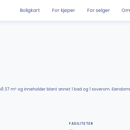
Boligkart
For kjøper
For selger
Om
e på 37 m² og inneholder blant annet 1 bad og 1 soverom. Eiendomm
FASILITETER