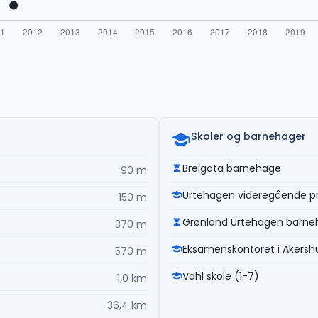
Skoler og barnehager
Breigata barnehage
90 m
Urtehagen videregående pri
150 m
Grønland Urtehagen barne
370 m
Eksamenskontoret i Akersh
570 m
Vahl skole (1-7)
1,0 km
36,4 km