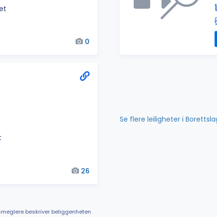
het
0
Se flere leiligheter i Borettsl
t
26
meglere beskriver beliggenheten