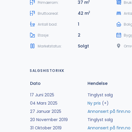
37 m
2
Primærrom:
Bruk
42 m
2
Bruttoareal:
Anta
1
Antall bad:
Boli
2
Etasje:
Byg
Solgt
Marketstatus:
Omr
SALGSHISTORIKK
Dato
Hendelse
17 Juni 2025
Tinglyst salg
04 Mars 2025
Ny pris
(+)
27 Januar 2025
Annonsert på finn.no
20 November 2019
Tinglyst salg
31 Oktober 2019
Annonsert på finn.no