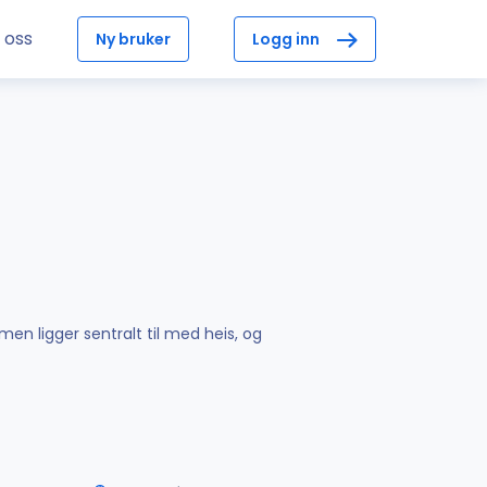
 oss
Ny bruker
Logg inn
en ligger sentralt til med heis, og