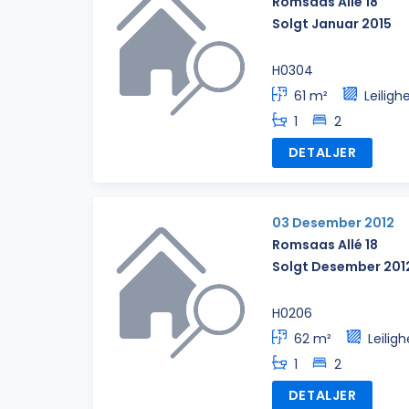
Romsaas Allé 18
Solgt Januar 2015
H0304
61 m²
Leiligh
1
2
DETALJER
03 Desember 2012
Romsaas Allé 18
Solgt Desember 201
H0206
62 m²
Leiligh
1
2
DETALJER