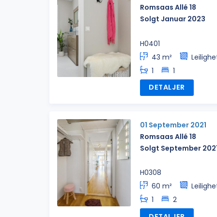
Romsaas Allé 18
Solgt Januar 2023
H0401
43 m²
Leilighe
1
1
DETALJER
01 September 2021
Romsaas Allé 18
Solgt September 202
H0308
60 m²
Leilighe
1
2
DETALJER