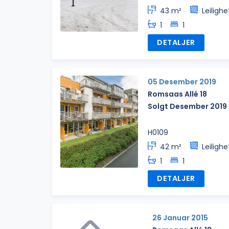
43 m²
Leilighe
1
1
DETALJER
05 Desember 2019
Romsaas Allé 18
Solgt Desember 2019
H0109
42 m²
Leilighe
1
1
DETALJER
26 Januar 2015