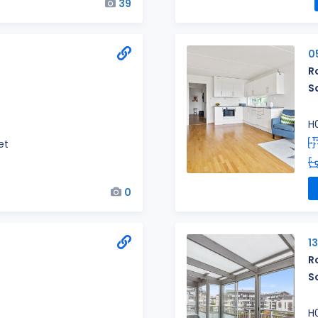
39
0
R
S
H
et
0
1
R
S
H