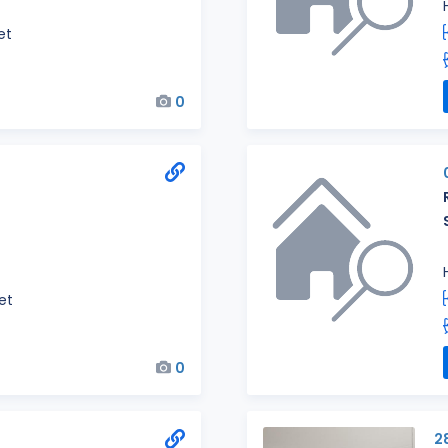
et
0
het
0
2