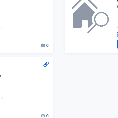
et
0
2
et
0