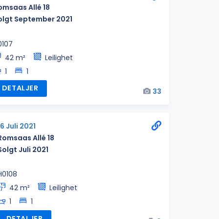
omsaas Allé 18
olgt September 2021
0107
42 m²
Leilighet
1
1
DETALJER
33
16 Juli 2021
Romsaas Allé 18
Solgt Juli 2021
H0108
42 m²
Leilighet
1
1
DETALJER