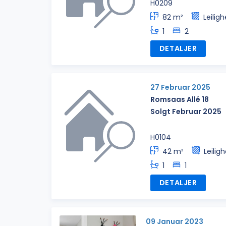
H0209
82 m²
Leiligh
1
2
DETALJER
27 Februar 2025
Romsaas Allé 18
Solgt Februar 2025
H0104
42 m²
Leilig
1
1
DETALJER
09 Januar 2023