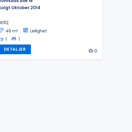
Romsaas Allé 18
Solgt Oktober 2014
H0112
46 m²
Leilighet
1
1
DETALJER
0