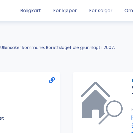
Boligkart
For kjøper
For selger
Om
i Ullensaker kommune. Borettslaget ble grunnlagt i 2007.
het