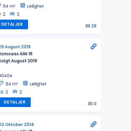
94 m²
Leilighet
2
2
DETALJER
28
29 August 2019
Romsaas Allé 18
Solgt August 2019
H0404
94 m²
Leilighet
2
2
DETALJER
0
02 Oktober 2014