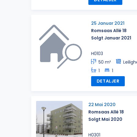
25 Januar 2021
Romsaas Allé 18
Solgt Januar 2021
H0103
50 m²
Leiligh
1
1
DETALJER
22 Mai 2020
Romsaas Allé 18
Solgt Mai 2020
H0301