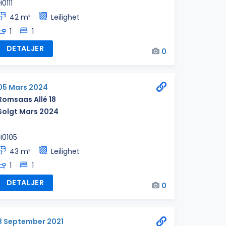
H0111
42 m²
Leilighet
1
1
DETALJER
0
05 Mars 2024
Romsaas Allé 18
Solgt Mars 2024
H0105
43 m²
Leilighet
1
1
DETALJER
0
8 September 2021