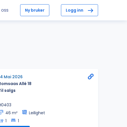
 oss
Ny bruker
Logg inn
14 Mai 2026
Romsaas Allé 18
Til salgs
H0403
46 m²
Leilighet
1
1