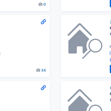
0
t
34