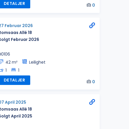
DETALJER
0
27 Februar 2026
Romsaas Allé 18
Solgt Februar 2026
H0106
42 m²
Leilighet
1
1
DETALJER
0
07 April 2025
Romsaas Allé 18
Solgt April 2025