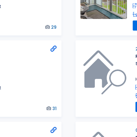
t
29
t
31