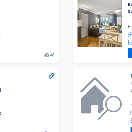
R
S
H
t
41
1
t