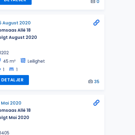
0
5 August 2020
omsaas Allé 18
olgt August 2020
0202
45 m²
Leilighet
1
1
DETALJER
35
3 Mai 2020
omsaas Allé 18
olgt Mai 2020
0405