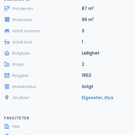
87 m
2
Primærrom:
99 m
2
Bruksareal:
3
Antall soverom:
1
Antall bad:
Leilighet
Boligtype:
2
Etasje:
1953
Byggear:
Solgt
Marketstatus:
Elgeseter
,
Øya
Område*:
FASILITETER
Heis