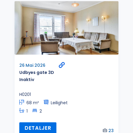
26 Mai 2026
Udbyes gate 3D
Inaktiv
H0201
68 m²
Leilighet
1
2
DETALJER
23