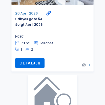
20 April 2026
Udbyes gate 5A
Solgt April 2026
H0301
73 m²
Leilighet
1
3
DETALJER
31