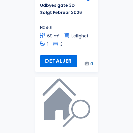
Udbyes gate 3D
Solgt Februar 2026
H0401
69 m²
Leilighet
1
3
DETALJER
0