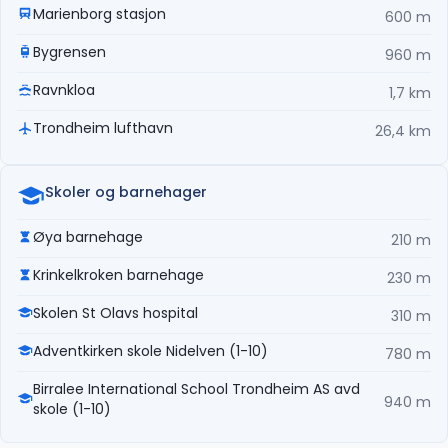
Marienborg stasjon
600 m
Bygrensen
960 m
Ravnkloa
1,7 km
Trondheim lufthavn
26,4 km
Skoler og barnehager
Øya barnehage
210 m
Krinkelkroken barnehage
230 m
Skolen St Olavs hospital
310 m
Adventkirken skole Nidelven (1-10)
780 m
Birralee International School Trondheim AS avd
940 m
skole (1-10)