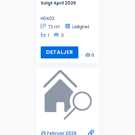
Solgt April 2026
H0402
72 m²
Leilighet
1
3
DETALJER
0
25 Februar 2026