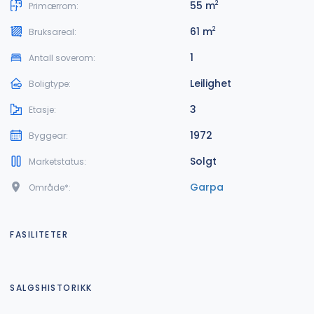
55 m
2
Primærrom:
61 m
2
Bruksareal:
1
Antall soverom:
Leilighet
Boligtype:
3
Etasje:
1972
Byggear:
Solgt
Marketstatus:
Garpa
Område*:
FASILITETER
SALGSHISTORIKK