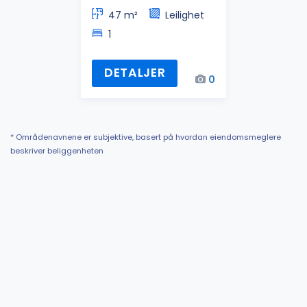
47 m²
Leilighet
1
DETALJER
0
* Områdenavnene er subjektive, basert på hvordan eiendomsmeglere
beskriver beliggenheten