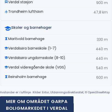
Verdal stasjon
900 m
Trondheim lufthavn
47,8 km
Skoler og barnehager
Maritvold barnehage
330 m
Verdalsøra barneskole (1-7)
440 m
Verdalsøra ungdomsskole (8-10)
440 m
Verdal videregående skole (VGS)
540 m
Reinsholm barnehage
600 m
Avstander er i luftlinje · Kilder: Entur, Utdanningsdirektoratet, © OpenStreetMap
MER OM OMRÅDET GARPA
BOLIGMARKEDET I VERDAL