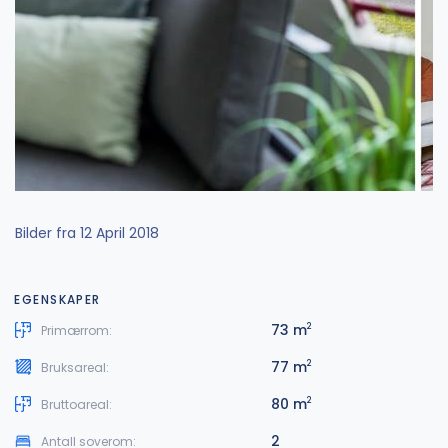
Bilder fra 12 April 2018
EGENSKAPER
73 m
2
Primærrom:
77 m
2
Bruksareal:
80 m
2
Bruttoareal:
2
Antall soverom: