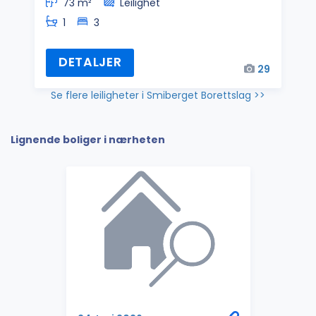
73 m²
Leilighet
1
3
DETALJER
29
Se flere leiligheter i Smiberget Borettslag >>
Lignende boliger i nærheten