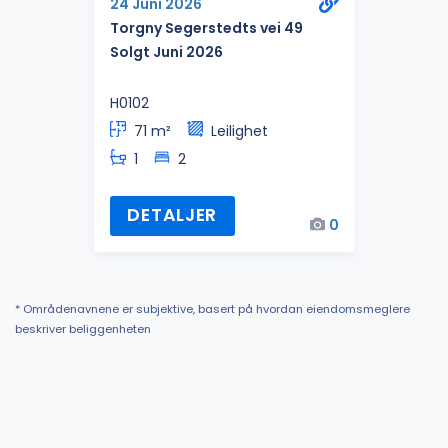
24 Juni 2026
Torgny Segerstedts vei 49
Solgt Juni 2026
H0102
71 m²
Leilighet
1
2
DETALJER
0
* Områdenavnene er subjektive, basert på hvordan eiendomsmeglere
beskriver beliggenheten