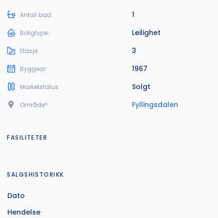
1
Antall bad:
Leilighet
Boligtype:
3
Etasje:
1967
Byggear:
Solgt
Marketstatus:
Fyllingsdalen
Område*:
FASILITETER
SALGSHISTORIKK
Dato
Hendelse