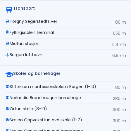
Transport
Torgny Segerstedts vei
80 m
Fyllingsdalen terminal
650 m
Midtun stasjon
5,4 km
Bergen lufthavn
6,9 km
Skoler og barnehager
Stiftelsen montessoriskolen i Bergen (1-10)
80 m
Norlandia Brennhaugen barnehage
280 m
Ortun skole (8-10)
300 m
Sælen Oppveksttun avd skole (1-7)
390 m
Sælen Oppveksttun avd barnehage