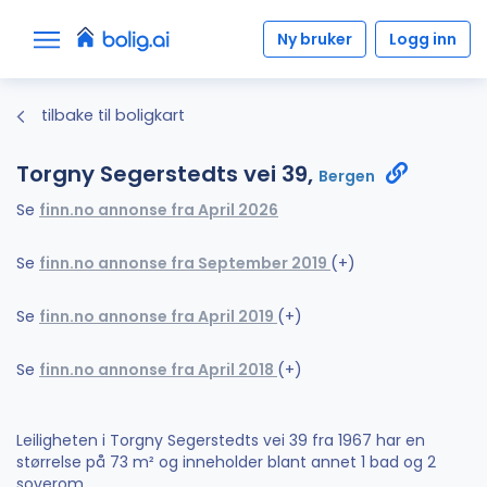
Ny bruker
Logg inn
tilbake til boligkart
Torgny Segerstedts vei 39,
Bergen
Se
finn.no annonse fra April 2026
Se
finn.no annonse fra September 2019
(+)
Se
finn.no annonse fra April 2019
(+)
Se
finn.no annonse fra April 2018
(+)
Leiligheten i Torgny Segerstedts vei 39 fra 1967 har en
størrelse på 73 m² og inneholder blant annet 1 bad og 2
soverom.