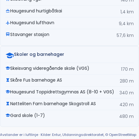
Haugesund hurtigbåtkai
1,4 km
Haugesund lufthavn
9,4 km
Stavanger stasjon
57,6 km
Skoler og barnehager
Skeisvang videregående skole (VGS)
170 m
Skåre Fus barnehage AS
280 m
Haugesund Toppidrettsgymnas AS (8-10 + VGS)
340 m
Nøtteliten Fam barnehage Skogstroll AS
420 m
Gard skole (1-7)
480 m
Avstander er i luftlinje · Kilder: Entur, Utdanningsdirektoratet, © OpenStreetMap