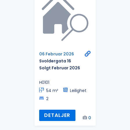
06 Februar 2026
Svoldergata 16
Solgt Februar 2026
H0101
54 m²
Leilighet
2
DETALJER
0