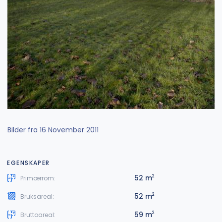
Bilder fra 16 November 2011
EGENSKAPER
52 m
2
Primærrom:
52 m
2
Bruksareal:
59 m
2
Bruttoareal: