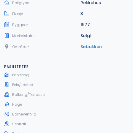
Rekkehus
Boligtype:
3
Etasje:
1977
Byggear:
Solgt
Marketstatus:
Søbakken
Område*:
FASILITETER
Parkering
Peis/Ildsted
Balkong/Terrasse
Hage
Barnevennlig
Sentralt