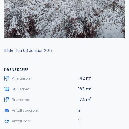
Bilder fra 03 Januar 2017
EGENSKAPER
142 m
2
Primærrom:
183 m
2
Bruksareal:
174 m
2
Bruttoareal:
3
Antall soverom:
1
Antall bad: