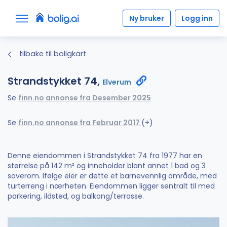
Ny bruker
Logg inn
tilbake til boligkart
Strandstykket 74,
Elverum
Se
finn.no annonse fra Desember 2025
Se
finn.no annonse fra Februar 2017
(+)
Denne eiendommen i Strandstykket 74 fra 1977 har en
størrelse på 142 m² og inneholder blant annet 1 bad og 3
soverom. Ifølge eier er dette et barnevennlig område, med
turterreng i nærheten. Eiendommen ligger sentralt til med
parkering, ildsted, og balkong/terrasse.