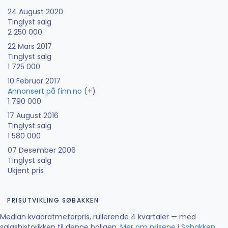
24 August 2020
Tinglyst salg
2 250 000
22 Mars 2017
Tinglyst salg
1 725 000
10 Februar 2017
Annonsert på finn.no
(+)
1 790 000
17 August 2016
Tinglyst salg
1 580 000
07 Desember 2006
Tinglyst salg
Ukjent pris
PRISUTVIKLING SØBAKKEN
Median kvadratmeterpris, rullerende 4 kvartaler — med
salgshistorikken til denne boligen.
Mer om prisene i Søbakken