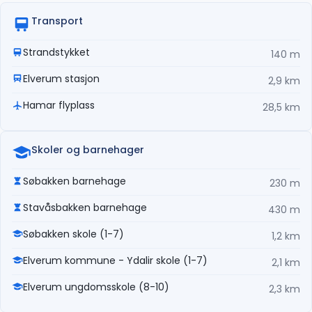
Transport
Strandstykket
140 m
Elverum stasjon
2,9 km
Hamar flyplass
28,5 km
Skoler og barnehager
Søbakken barnehage
230 m
Stavåsbakken barnehage
430 m
Søbakken skole (1-7)
1,2 km
Elverum kommune - Ydalir skole (1-7)
2,1 km
Elverum ungdomsskole (8-10)
2,3 km