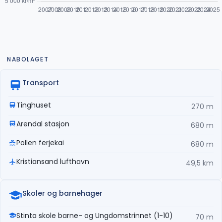
NABOLAGET
Transport
Tinghuset
270 m
Arendal stasjon
680 m
Pollen ferjekai
680 m
Kristiansand lufthavn
49,5 km
Skoler og barnehager
Stinta skole barne- og Ungdomstrinnet (1-10)
70 m