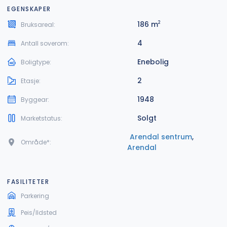
EGENSKAPER
186 m
2
Bruksareal:
4
Antall soverom:
Enebolig
Boligtype:
2
Etasje:
1948
Byggear:
Solgt
Marketstatus:
Arendal sentrum
,
Område*:
Arendal
FASILITETER
Parkering
Peis/Ildsted