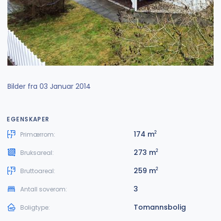
Bilder fra 03 Januar 2014
EGENSKAPER
174 m
2
Primærrom:
273 m
2
Bruksareal:
259 m
2
Bruttoareal:
3
Antall soverom:
Tomannsbolig
Boligtype: