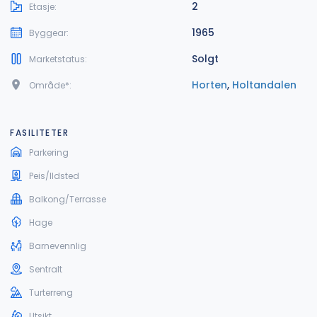
2
Etasje:
1965
Byggear:
Solgt
Marketstatus:
Horten
,
Holtandalen
Område*:
FASILITETER
Parkering
Peis/Ildsted
Balkong/Terrasse
Hage
Barnevennlig
Sentralt
Turterreng
Utsikt