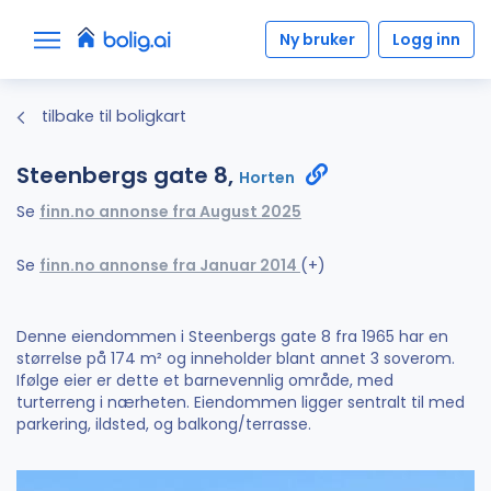
Ny bruker
Logg inn
tilbake til boligkart
Steenbergs gate 8,
Horten
Se
finn.no annonse fra August 2025
Se
finn.no annonse fra Januar 2014
(+)
Denne eiendommen i Steenbergs gate 8 fra 1965 har en
størrelse på 174 m² og inneholder blant annet 3 soverom.
Ifølge eier er dette et barnevennlig område, med
turterreng i nærheten. Eiendommen ligger sentralt til med
parkering, ildsted, og balkong/terrasse.