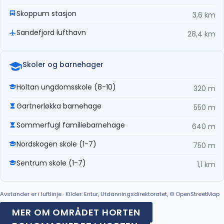
Skoppum stasjon
3,6 km
Sandefjord lufthavn
28,4 km
Skoler og barnehager
Holtan ungdomsskole (8-10)
320 m
Gartnerløkka barnehage
550 m
Sommerfugl familiebarnehage
640 m
Nordskogen skole (1-7)
750 m
Sentrum skole (1-7)
1,1 km
Avstander er i luftlinje · Kilder: Entur, Utdanningsdirektoratet, © OpenStreetMap
MER OM OMRÅDET HORTEN