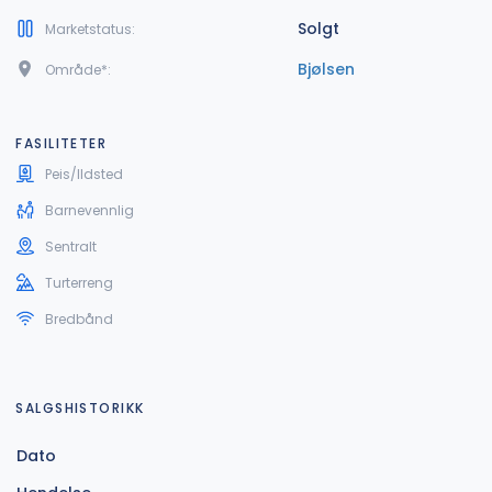
Solgt
Marketstatus:
Bjølsen
Område*:
FASILITETER
Peis/Ildsted
Barnevennlig
Sentralt
Turterreng
Bredbånd
SALGSHISTORIKK
Dato