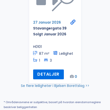
27 Januar 2026
Stavangergata 39
Solgt Januar 2026
H0101
87 m²
Leilighet
1
3
DETALJER
0
Se flere leiligheter i Bjølsen Borettslag >>
* Områdenavnene er subjektive, basert på hvordan eiendomsmeglere
beskriver beliggenheten