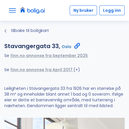
Ny bruker
Logg inn
tilbake til boligkart
Stavangergata 33,
Oslo
Se
finn.no annonse fra September 2025
Se
finn.no annonse fra April 2017
(+)
Leiligheten i Stavangergata 33 fra 1926 har en størrelse på
38 m² og inneholder blant annet 1 bad og 0 soverom. Ifølge
eier er dette et barnevennlig område, med turterreng i
nærheten. Eiendommen ligger sentralt til med ildsted.