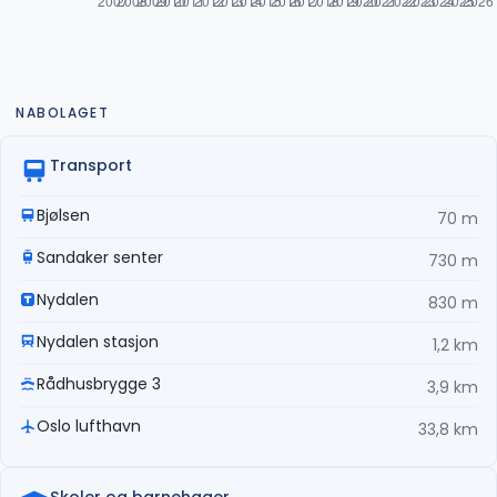
NABOLAGET
Transport
Bjølsen
70 m
Sandaker senter
730 m
Nydalen
830 m
Nydalen stasjon
1,2 km
Rådhusbrygge 3
3,9 km
Oslo lufthavn
33,8 km
Skoler og barnehager