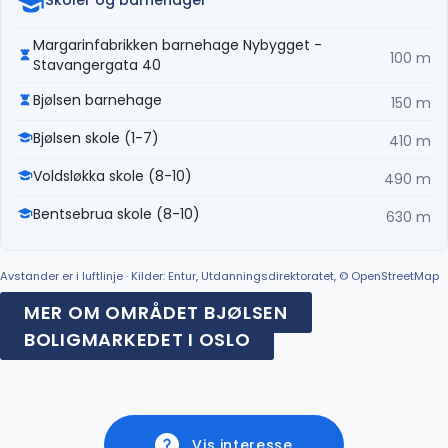
Margarinfabrikken barnehage Nybygget -
100 m
Stavangergata 40
Bjølsen barnehage
150 m
Bjølsen skole (1-7)
410 m
Voldsløkka skole (8-10)
490 m
Bentsebrua skole (8-10)
630 m
Avstander er i luftlinje · Kilder: Entur, Utdanningsdirektoratet, © OpenStreetMap
MER OM OMRÅDET BJØLSEN
BOLIGMARKEDET I OSLO
Vis interesse