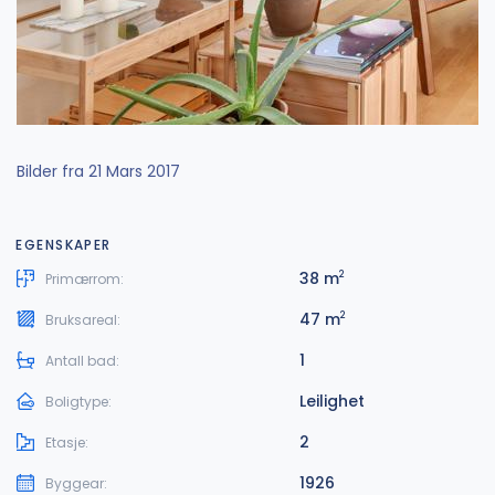
Bilder fra 21 Mars 2017
EGENSKAPER
38 m
2
Primærrom:
47 m
2
Bruksareal:
1
Antall bad:
Leilighet
Boligtype:
2
Etasje:
1926
Byggear: