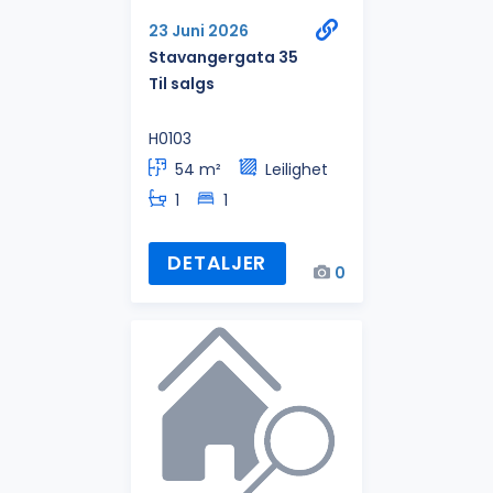
23 Juni 2026
Stavangergata 35
Til salgs
H0103
54 m²
Leilighet
1
1
DETALJER
0