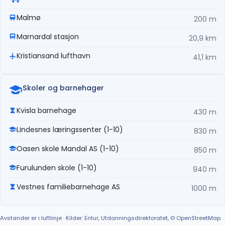
Malmø
200 m
Marnardal stasjon
20,9 km
Kristiansand lufthavn
41,1 km
Skoler og barnehager
Kvisla barnehage
430 m
Lindesnes læringssenter (1-10)
830 m
Oasen skole Mandal AS (1-10)
850 m
Furulunden skole (1-10)
940 m
Vestnes familiebarnehage AS
1000 m
Avstander er i luftlinje · Kilder: Entur, Utdanningsdirektoratet, © OpenStreetMap