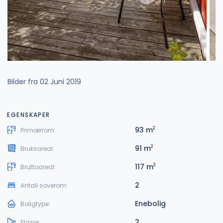
Bilder fra 02 Juni 2019
EGENSKAPER
93 m
2
Primærrom:
91 m
2
Bruksareal:
117 m
2
Bruttoareal:
2
Antall soverom:
Enebolig
Boligtype:
2
Etasje: