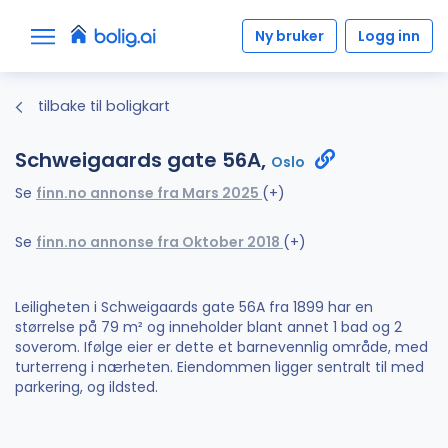
Ny bruker
Logg inn
tilbake til boligkart
Schweigaards gate 56A,
Oslo
Se
finn.no annonse fra Mars 2025
(+)
Se
finn.no annonse fra Oktober 2018
(+)
Leiligheten i Schweigaards gate 56A fra 1899 har en
størrelse på 79 m² og inneholder blant annet 1 bad og 2
soverom. Ifølge eier er dette et barnevennlig område, med
turterreng i nærheten. Eiendommen ligger sentralt til med
parkering, og ildsted.