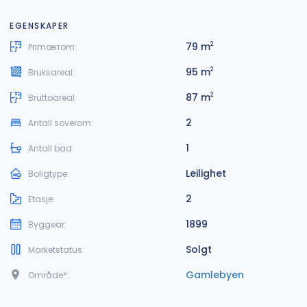
EGENSKAPER
79 m
2
Primærrom:
95 m
2
Bruksareal:
87 m
2
Bruttoareal:
2
Antall soverom:
1
Antall bad:
Leilighet
Boligtype:
2
Etasje:
1899
Byggear:
Solgt
Marketstatus:
Gamlebyen
Område*: