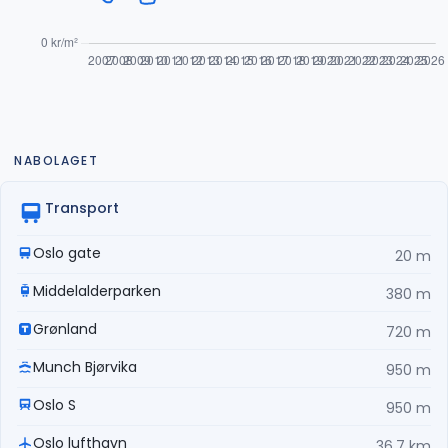
NABOLAGET
Transport
Oslo gate
20 m
Middelalderparken
380 m
Grønland
720 m
Munch Bjørvika
950 m
Oslo S
950 m
Oslo lufthavn
36,7 km