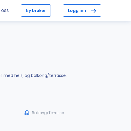
 oss
Ny bruker
Logg inn
il med heis, og balkong/terrasse.
Balkong/Terrasse