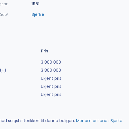
1961
gear:
Bjerke
åde*:
Pris
3 800 000
(+)
3 800 000
Ukjent pris
Ukjent pris
Ukjent pris
ed salgshistorikken til denne boligen.
Mer om prisene i Bjerke