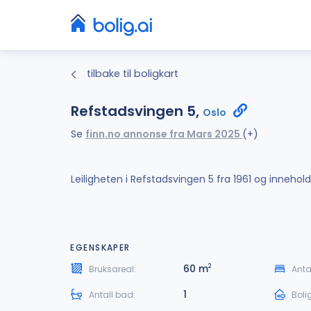
tilbake til boligkart
Refstadsvingen 5,
Oslo
Se
finn.no annonse fra Mars 2025
(+)
Leiligheten i Refstadsvingen 5 fra 1961 og inneho
EGENSKAPER
60 m
2
Bruksareal:
Anta
1
Antall bad:
Boli