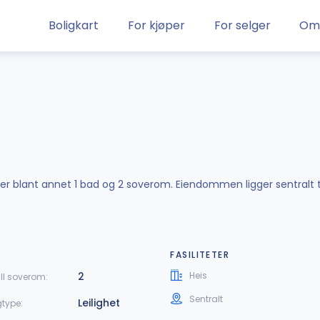
Boligkart
For kjøper
For selger
Om
lder blant annet 1 bad og 2 soverom. Eiendommen ligger sentralt t
FASILITETER
2
Heis
ll soverom:
Sentralt
Leilighet
gtype: