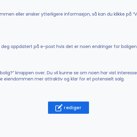
men eller ønsker ytterligere informasjon, så kan du klikke på “V
de deg oppdatert på e-post hvis det er noen endringer for boligen
n bolig?” knappen over. Du vil kunne se om noen har vist interesse
øre eiendommen mer attraktiv og klar for et potensielt salg.
rediger