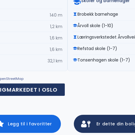
Skoler og barnehager
Brobekk barnehage
140 m
Årvoll skole (1-10)
1,2 km
Læringsverkstedet Årvollv
1,6 km
Refstad skole (1-7)
1,6 km
Tonsenhagen skole (1-7)
32,1 km
© OpenStreetMap
IGMARKEDET I OSLO
Legg til i favoritter
Er dette din bol