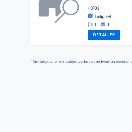
H0103
Leilighet
1
1
DETALJER
* Områdenavnene er subjektive, basert på hvordan eiendoms