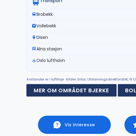
Transport
Brobekk
Vollebekk
Disen
Alna stasjon
Oslo lufthavn
Avstander er i luftlinje · Kilder: Entur, Utdanningsdirektoratet, 
MER OM OMRÅDET BJERKE
BOL
Vis interesse