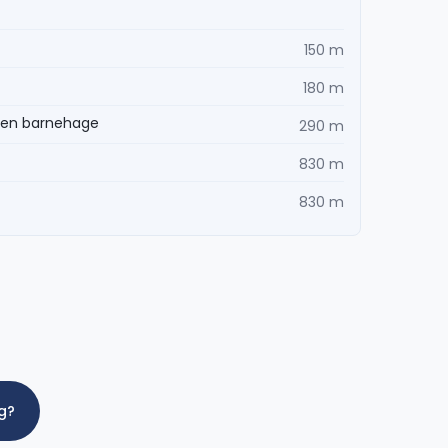
150 m
180 m
eien barnehage
290 m
830 m
830 m
ig?