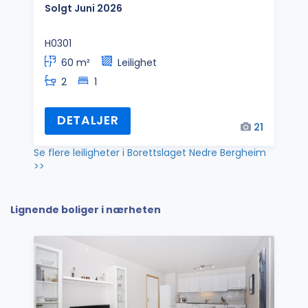
Solgt Juni 2026
H0301
60 m²
Leilighet
2
1
DETALJER
21
Se flere leiligheter i Borettslaget Nedre Bergheim
>>
Lignende boliger i nærheten