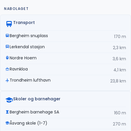
NABOLAGET
Transport
Bergheim snuplass
170 m
Lerkendal stasjon
2,3 km
Nordre Hoem
3,6 km
Ravnkloa
4,1 km
Trondheim lufthavn
23,8 km
Skoler og barnehager
Bergheim barnehage SA
160 m
Åsvang skole (1-7)
270 m