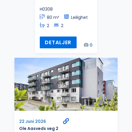
H0308
80 m²
Leilighet
2
2
DETALJER
0
22 Juni 2026
Ole Aasveds veg 2