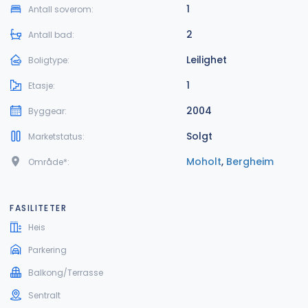
1
Antall soverom:
2
Antall bad:
Leilighet
Boligtype:
1
Etasje:
2004
Byggear:
Solgt
Marketstatus:
Moholt
,
Bergheim
Område*:
FASILITETER
Heis
Parkering
Balkong/Terrasse
Sentralt