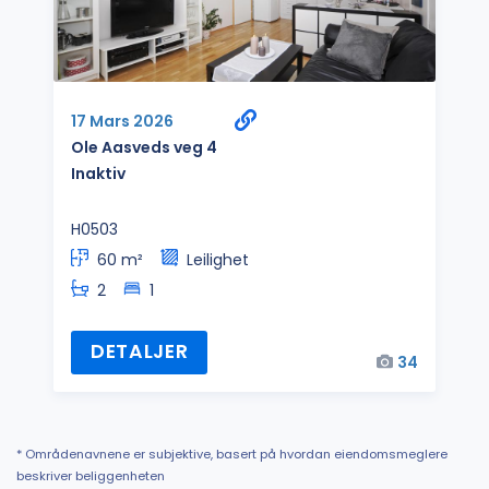
17 Mars 2026
Ole Aasveds veg 4
Inaktiv
H0503
60 m²
Leilighet
2
1
DETALJER
34
* Områdenavnene er subjektive, basert på hvordan eiendomsmeglere
beskriver beliggenheten