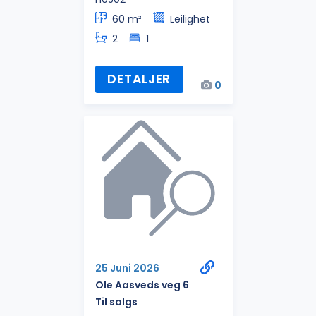
60 m²
Leilighet
2
1
DETALJER
0
25 Juni 2026
Ole Aasveds veg 6
Til salgs