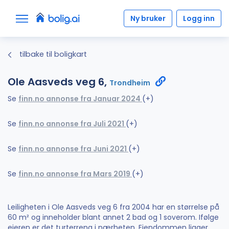
Ny bruker
Logg inn
tilbake til boligkart
Ole Aasveds veg 6,
Trondheim
Se
finn.no annonse fra Januar 2024
(+)
Se
finn.no annonse fra Juli 2021
(+)
Se
finn.no annonse fra Juni 2021
(+)
Se
finn.no annonse fra Mars 2019
(+)
Leiligheten i Ole Aasveds veg 6 fra 2004 har en størrelse på
60 m² og inneholder blant annet 2 bad og 1 soverom. Ifølge
eieren er det turterreng i nærheten. Eiendommen ligger