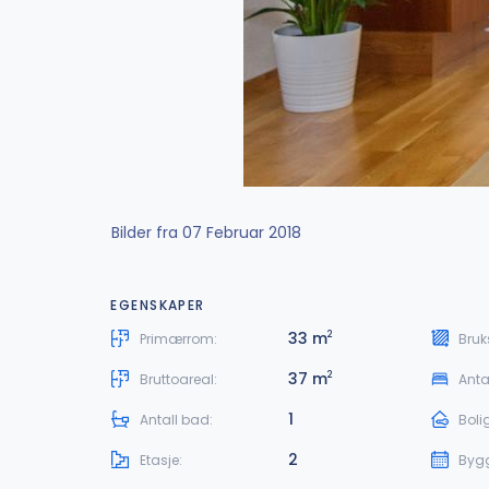
Bilder fra 07 Februar 2018
EGENSKAPER
33 m
2
Primærrom:
Bruk
37 m
2
Bruttoareal:
Anta
1
Antall bad:
Boli
2
Etasje:
Byg