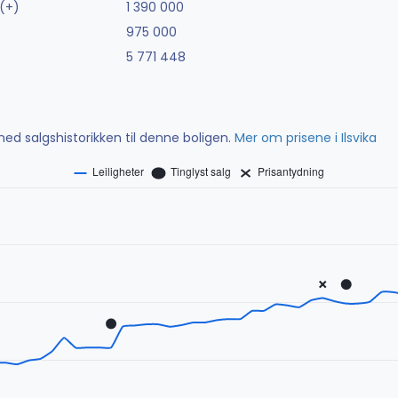
(+)
1 390 000
975 000
5 771 448
ed salgshistorikken til denne boligen.
Mer om prisene i Ilsvika