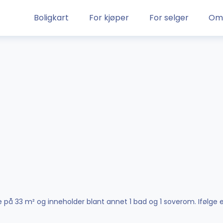
Boligkart
For kjøper
For selger
Om
lse på 33 m² og inneholder blant annet 1 bad og 1 soverom. Ifølg