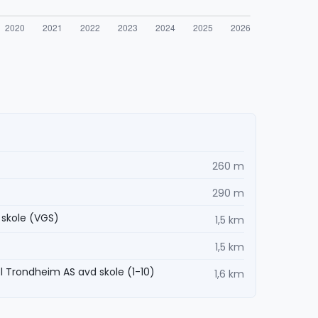
260 m
290 m
skole (VGS)
1,5 km
1,5 km
ol Trondheim AS avd skole (1-10)
1,6 km