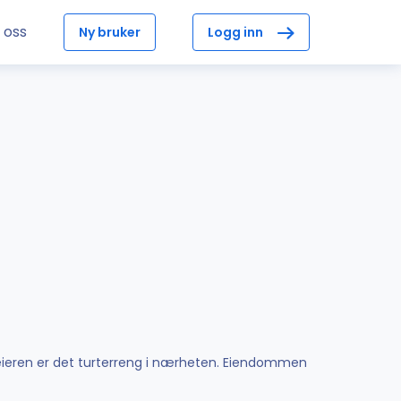
 oss
Ny bruker
Logg inn
e eieren er det turterreng i nærheten. Eiendommen