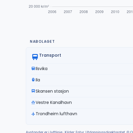
NABOLAGET
Transport
Ilsvika
Ila
Skansen stasjon
Vestre Kanalhavn
Trondheim lufthavn
Avstander er i luftlinje · Kilder: Entur, Utdanningsdirektoratet, 