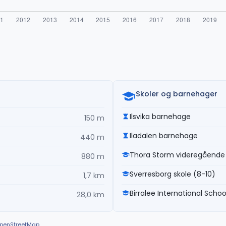
Skoler og barnehager
Ilsvika barnehage
150 m
Iladalen barnehage
440 m
Thora Storm videregående 
880 m
Sverresborg skole (8-10)
1,7 km
Birralee International Scho
28,0 km
© OpenStreetMap