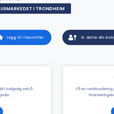
LIGMARKEDET I TRONDHEIM
Legg til i favoritter
Er dette din bol
tt boligsalg ved å
Få en verdivurdering 
jeder.
finansieringsbe