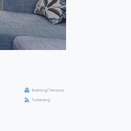
Balkong/Terrasse
Turterreng