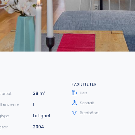
FASILITETER
38 m
Heis
2
sareal:
Sentralt
1
ll soverom:
Bredbånd
Leilighet
gtype:
2004
gear: