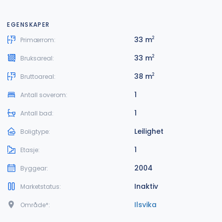
EGENSKAPER
33 m
2
Primærrom:
33 m
2
Bruksareal:
38 m
2
Bruttoareal:
1
Antall soverom:
1
Antall bad:
Leilighet
Boligtype:
1
Etasje:
2004
Byggear:
Inaktiv
Marketstatus:
Ilsvika
Område*: