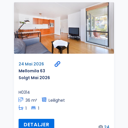
24 Mai 2026
Mellomila 63
Solgt Mai 2026
H0314
36 m²
Leilighet
1
1
DETALJER
24