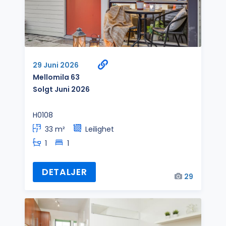
29 Juni 2026
Mellomila 63
Solgt Juni 2026
H0108
33 m²
Leilighet
1
1
DETALJER
29