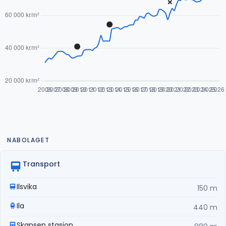
NABOLAGET
Transport
Ilsvika
150 m
Ila
440 m
Skansen stasjon