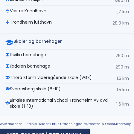
880 m
Vestre Kanalhavn
1,7 km
Trondheim lufthavn
28,0 km
Skoler og barnehager
Ilsvika barnehage
260 m
Iladalen barnehage
290 m
Thora Storm videregående skole (VGS)
1,5 km
Sverresborg skole (8-10)
1,5 km
Birralee International School Trondheim AS avd
1,6 km
skole (1-10)
Avstander er i luftlinje · Kilder: Entur, Utdanningsdirektoratet, © OpenStreetMap