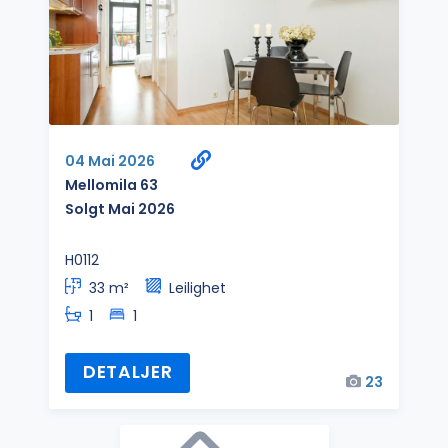
04 Mai 2026
Mellomila 63
Solgt Mai 2026
H0112
33 m²
Leilighet
1
1
DETALJER
23