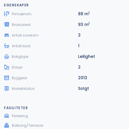
EGENSKAPER
88 m
2
Primærrom:
93 m
2
Bruksareal:
3
Antall soverom:
1
Antall bad:
Leilighet
Boligtype:
2
Etasje:
2013
Byggear:
Solgt
Marketstatus:
FASILITETER
Parkering
Balkong/Terrasse