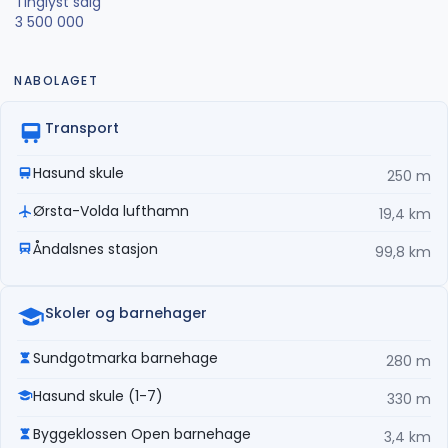
Tinglyst salg
3 500 000
NABOLAGET
Transport
Hasund skule
250 m
Ørsta-Volda lufthamn
19,4 km
Åndalsnes stasjon
99,8 km
Skoler og barnehager
Sundgotmarka barnehage
280 m
Hasund skule (1-7)
330 m
Byggeklossen Open barnehage
3,4 km