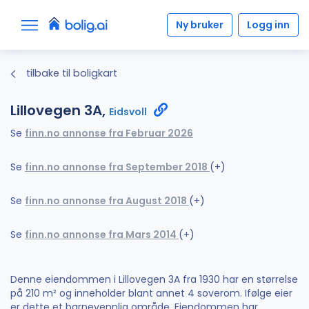
Ny bruker
Logg inn
tilbake til boligkart
Lillovegen 3A,
Eidsvoll
Se
finn.no annonse fra Februar 2026
Se
finn.no annonse fra September 2018
(+)
Se
finn.no annonse fra August 2018
(+)
Se
finn.no annonse fra Mars 2014
(+)
Denne eiendommen i Lillovegen 3A fra 1930 har en størrelse
på 210 m² og inneholder blant annet 4 soverom. Ifølge eier
er dette et barnevennlig område. Eiendommen har