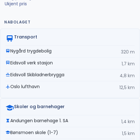
Ukjent pris
NABOLAGET
Transport
Nygård trygdebolig
320 m
Eidsvoll verk stasjon
1,7 km
Eidsvoll Skibladnerbrygga
4,8 km
Oslo lufthavn
12,5 km
Skoler og barnehager
Andungen barnehage 1. SA
1,4 km
Bønsmoen skole (1-7)
1,5 km