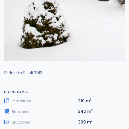
Bilder fra 11 Juli 2013
EGENSKAPER
210 m
2
Primærrom:
342 m
2
Bruksareal:
309 m
2
Bruttoareal: