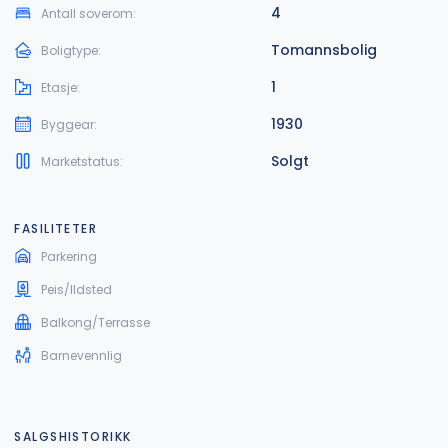
4
Antall soverom:
Tomannsbolig
Boligtype:
1
Etasje:
1930
Byggear:
Solgt
Marketstatus:
FASILITETER
Parkering
Peis/Ildsted
Balkong/Terrasse
Barnevennlig
SALGSHISTORIKK