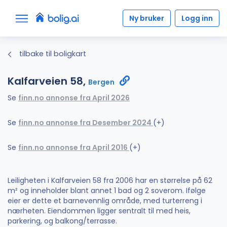
Ny bruker
Logg inn
tilbake til boligkart
Kalfarveien 58,
Bergen
Se
finn.no annonse fra April 2026
Se
finn.no annonse fra Desember 2024
(+)
Se
finn.no annonse fra April 2016
(+)
Leiligheten i Kalfarveien 58 fra 2006 har en størrelse på 62
m² og inneholder blant annet 1 bad og 2 soverom. Ifølge
eier er dette et barnevennlig område, med turterreng i
nærheten. Eiendommen ligger sentralt til med heis,
parkering, og balkong/terrasse.