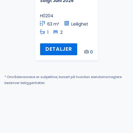
Solgt Juni 2026
H0204
63 m²
Leilighet
1
2
DETALJER
0
* Områdenavnene er subjektive, basert på hvordan eiendomsmeglere
beskriver beliggenheten