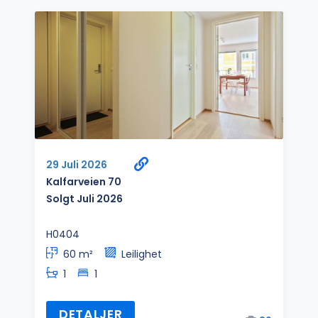
29 Juli 2026
Kalfarveien 70
Solgt Juli 2026
H0404
60 m²
Leilighet
1
1
DETALJER