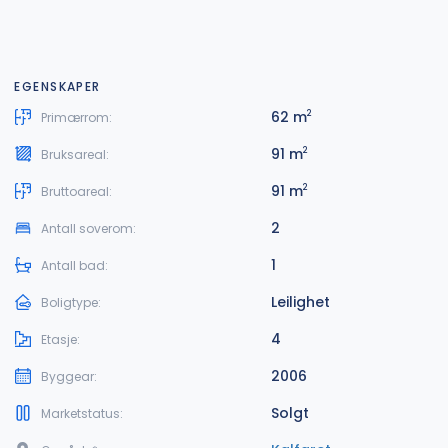
EGENSKAPER
62 m
2
Primærrom:
91 m
2
Bruksareal:
91 m
2
Bruttoareal:
2
Antall soverom:
1
Antall bad:
Leilighet
Boligtype:
4
Etasje:
2006
Byggear:
Solgt
Marketstatus: