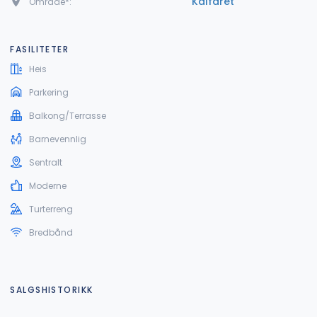
Kalfaret
Område*:
FASILITETER
Heis
Parkering
Balkong/Terrasse
Barnevennlig
Sentralt
Moderne
Turterreng
Bredbånd
SALGSHISTORIKK