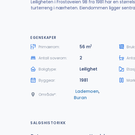
Leiligheten i Frostaveien 9B fra 1981 har en stør
turterreng i nærheten. Eiendommen ligger sentralt
EGENSKAPER
56 m
2
Primærrom:
Bruk
2
Antall soverom:
Anta
Leilighet
Boligtype:
Etas
1981
Byggear:
Mark
Lademoen
,
Område*:
Buran
SALGSHISTORIKK