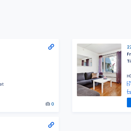
2
F
Ti
H
het
0