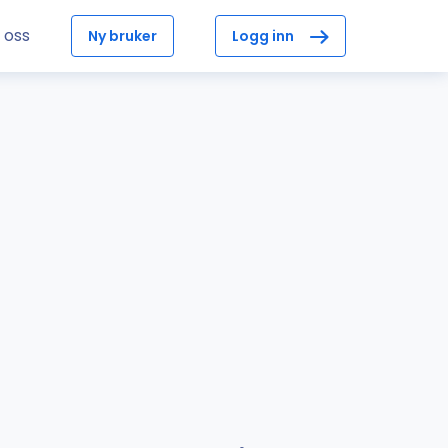
 oss
Ny bruker
Logg inn