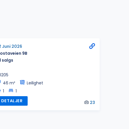
2 Juni 2026
rostaveien 9B
l salgs
0205
46 m²
Leilighet
1
1
DETALJER
23