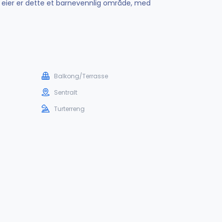
ge eier er dette et barnevennlig område, med
Balkong/Terrasse
Sentralt
Turterreng