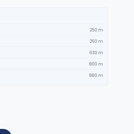
250 m
250 m
630 m
800 m
880 m