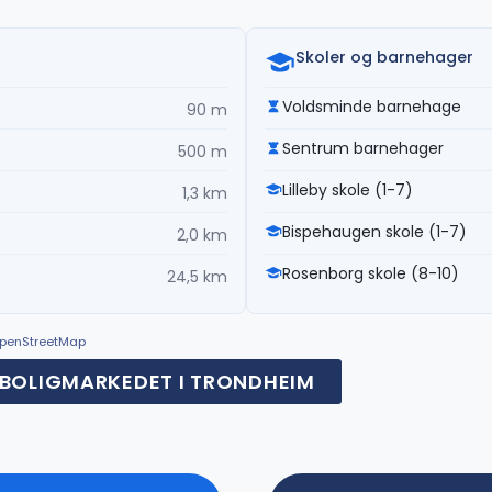
Skoler og barnehager
Voldsminde barnehage
90 m
Sentrum barnehager
500 m
Lilleby skole (1-7)
1,3 km
Bispehaugen skole (1-7)
2,0 km
Rosenborg skole (8-10)
24,5 km
© OpenStreetMap
BOLIGMARKEDET I TRONDHEIM