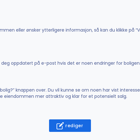
men eller ønsker ytterligere informasjon, så kan du klikke på “V
de deg oppdatert på e-post hvis det er noen endringer for boligen
n bolig?” knappen over. Du vil kunne se om noen har vist interesse
øre eiendommen mer attraktiv og klar for et potensielt salg.
rediger