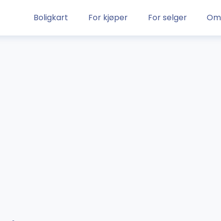
Boligkart
For kjøper
For selger
Om