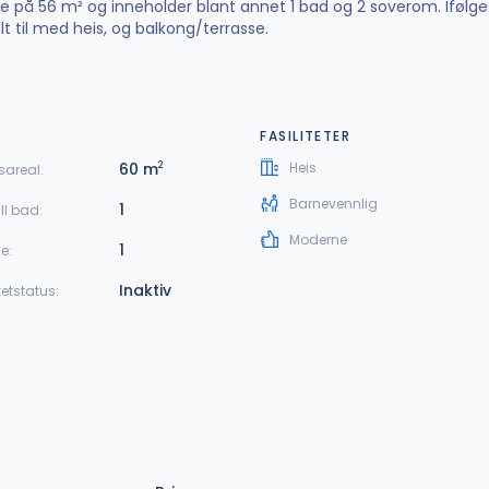
relse på 56 m² og inneholder blant annet 1 bad og 2 soverom. Iføl
 til med heis, og balkong/terrasse.
FASILITETER
60 m
Heis
2
sareal:
Barnevennlig
1
ll bad:
Moderne
1
je:
Inaktiv
etstatus: