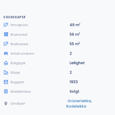
EGENSKAPER
49 m
2
Primærrom:
56 m
2
Bruksareal:
55 m
2
Bruttoareal:
2
Antall soverom:
Leilighet
Boligtype:
2
Etasje:
1933
Byggear:
Solgt
Marketstatus:
Grünerløkka
,
Område*:
Rodeløkka