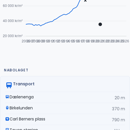
NABOLAGET
Transport
Dælenenga
20 m
Birkelunden
370 m
Carl Berners plass
790 m
Tøyen stasjon