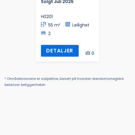
Solgt Juli 2026
H0201
55 m²
Leilighet
2
DETALJER
0
* Områdenavnene er subjektive, basert på hvordan eiendomsmeglere
beskriver beliggenheten