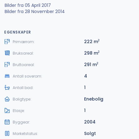
Bilder fra 05 April 2017
Bilder fra 28 November 2014
EGENSKAPER
222 m
2
Primærrom:
298 m
2
Bruksareal:
291 m
2
Bruttoareal:
4
Antall soverom:
1
Antall bad:
Enebolig
Boligtype:
1
Etasje:
2004
Byggear:
Solgt
Marketstatus: