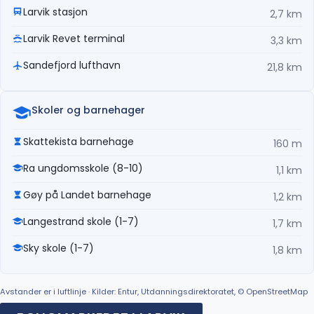
Larvik stasjon
2,7 km
Larvik Revet terminal
3,3 km
Sandefjord lufthavn
21,8 km
Skoler og barnehager
Skattekista barnehage
160 m
Ra ungdomsskole (8-10)
1,1 km
Gøy på Landet barnehage
1,2 km
Langestrand skole (1-7)
1,7 km
Sky skole (1-7)
1,8 km
Avstander er i luftlinje · Kilder: Entur, Utdanningsdirektoratet, © OpenStreetMap